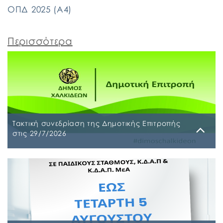
ΟΠΔ 2025 (Α4)
Περισσότερα
Τακτική συνεδρίαση της Δημοτικής Επιτροπής
στις 29/7/2026
Παρασκευή, 24 Ιουλίου 2026
Τακτική συνεδρίαση της Δημοτικής Επιτροπής θα
διεξαχθεί στο Δημοτικό Κατάστημα επί των οδών
Ληλαντίων και Μεγασθένους 34, την Τετάρτη 29
Ιουλίου 2026 και ώρα 10:00 π.μ., για συζήτηση και
λήψη απόφασης στα παρακάτω θέματα της