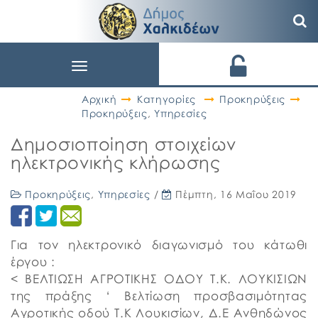
Toggle
navigation
Αρχική
Κατηγορίες
Προκηρύξεις
Προκηρύξεις
,
Υπηρεσίες
Δημοσιοποίηση στοιχείων
ηλεκτρονικής κλήρωσης
Προκηρύξεις
,
Υπηρεσίες
/
Πέμπτη, 16 Μαΐου 2019
Για τον ηλεκτρονικό διαγωνισμό του κάτωθι
έργου :
< ΒΕΛΤΙΩΣΗ ΑΓΡΟΤΙΚΗΣ ΟΔΟΥ Τ.Κ. ΛΟΥΚΙΣΙΩΝ
της πράξης ‘ Βελτίωση προσβασιμότητας
Αγροτικής οδού Τ.Κ Λουκισίων, Δ.Ε Ανθηδώνος