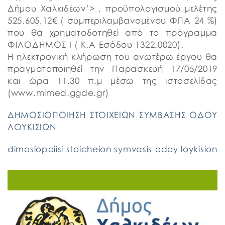
Δήμου Χαλκιδέων’> , προϋπολογισμού μελέτης
525.605,12€ ( συμπεριλαμβανομένου ΦΠΑ 24 %)
που θα χρηματοδοτηθεί από το πρόγραμμα
ΦΙΛΟΔΗΜΟΣ Ι ( Κ.Α Εσόδου 1322.0020).
Η ηλεκτρονική κλήρωση του ανωτέρω έργου θα
πραγματοποιηθεί την Παρασκευή 17/05/2019
και ώρα 11.30 π.μ μέσω της ιστοσελίδας
(www.mimed.ggde.gr)
ΔΗΜΟΣΙΟΠΟΙΗΣΗ ΣΤΟΙΧΕΙΩΝ ΣΥΜΒΑΣΗΣ ΟΔΟΥ
ΛΟΥΚΙΣΙΩΝ
dimosiopoiisi stoicheion symvasis odoy loykision