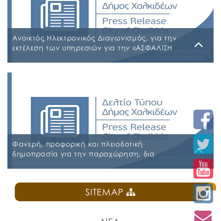
Ρ5Τ-1 ΠΡΟΣΩΡΙΝΟΣ ΠΙΝΑΚΑΣ ΜΕΡΙΚΗΣ ΑΠΑΣΧΟΛΗΣΗΣ
ΨΔΑΚΩΗΑ-ΑΟ3 ΠΡΟΣΩΡΙΝΟΣ ΠΙΝΑΚΑΣ ΠΛΗΡΟΥΣ
ΑΠΑΣΧΟΛΗΣΗΣ ΨΦΑ4ΩΗΑ-ΦΣΒ ΠΡΟΣΩΡΙΝΟΣ ΠΙΝΑΚΑΣ
ΣΥΜΜΕΤΕΧΟΝΤΩΝ 6ΖΛΚΩΗΑ-ΠΩΗ
Ανοικτός Ηλεκτρονικός Διαγωνισμός, για την
εκτέλεση των υπηρεσιών για την «ΑΣΦΑΛΙΣΗ
ΤΩΝ ΟΧΗΜΑΤΩΝ – ΜΗΧΑΝΗΜΑΤΩΝ ΚΑΙ ΚΤΙΡΙΩΝ
ΤΟΥ ΔΗΜΟΥ ΧΑΛΚΙΔΕΩΝ»
Παρασκευή, 31 Ιουλίου 2026
Α.Δ.Ε. 776-2026 ΚΗΜΔΗΣ ΠΑΡΑΡΤΗΜΑ Α’ ΜΕΛΕΤΗ
ΑΣΦΑΛΕΙΕΣ 2026-2027 09-07-2026_signed
ΠΑΡΑΡΤΗΜΑ Α’ ΜΕΛΕΤΗ ΑΣΦΑΛΕΙΕΣ ΕΠΕΞΕΡΓΑΣΙΜΗ
2026-2027 09-07-2026 ΠΑΡΑΡΤΗΜΑ Β ΕΕΕΣ PDF_signed
ΠΕΡΙΛΗΨΗ ΔΙΑΚΗΡΥΞΗΣ ΑΣΦΑΛΕΙΕΣ_signed
Φανερή, προφορική και πλειοδοτική
δημοπρασία για την παραχώρηση, δια
εκμισθώσεως, του ιδιαίτερου δικαιώματος
χρήσης τμήματος κοινόχρηστου δημοτικού
Δευτέρα, 27 Ιουλίου 2026
χώρου στην Πλατεία Ελευθερίας
SITEMAP
ΠΡΟΚΗΡΥΞΗ ΚΑΝΤΙΝΑ ΠΛΑΤΕΙΑΣ ΕΛΕΥΘΕΡΙΑΣ