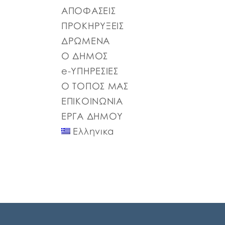
π.μ., για συζήτηση και λήψη απόφασης στα
ΑΠΟΦΑΣΕΙΣ
παρακάτω θέματα της ημερήσιας διάταξης,
ΠΡΟΚΗΡΥΞΕΙΣ
σύμφωνα με: α) το άρθρο 77 του Ν.
4555/2018 που αντικατέστησε το άρθρο 75
ΔΡΩΜΕΝΑ
του Ν.3852/2010, β) το […]
Ο ΔΗΜΟΣ
e-ΥΠΗΡΕΣΙΕΣ
Ο ΤΟΠΟΣ ΜΑΣ
ΕΠΙΚΟΙΝΩΝΙΑ
ΕΡΓΑ ΔΗΜΟΥ
Ελληνικα