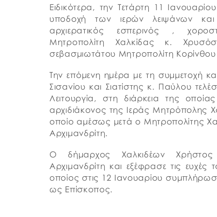
Ειδικότερα, την Τετάρτη 11 Ιανουαρίο
υποδοχή των ιερών λειψάνων και 
αρχιερατικός εσπερινός , χοροσ
Μητροπολίτη Χαλκίδας κ. Χρυσό
σεβασμιωτάτου Μητροπολίτη Κορίνθου 
Την επόμενη ημέρα με τη συμμετοχή κ
Σισανίου και Σιατίστης κ. Παύλου τελέ
Λειτουργία, στη διάρκεια της οποία
αρχιδιάκονος της Ιεράς Μητρόπολης Χα
οποίο αμέσως μετά ο Μητροπολίτης Χαλ
Αρχιμανδρίτη.
Ο δήμαρχος Χαλκιδέων Χρήστος
Αρχιμανδρίτη και εξέφρασε τις ευχές 
οποίος στις 12 Ιανουαρίου συμπλήρωσε
ως Επίσκοπος.