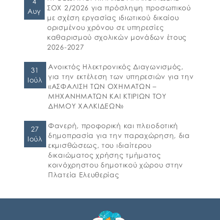
4
υποστήριξη παιδιών για την ένταξή τους
ΣΟΧ 2/2026 για πρόσληψη προσωπικού
Αυγ
στην προσχολική εκπαίδευση καθώς και για
με σχέση εργασίας ιδιωτικού δικαίου
τη πρόσβαση παιδιών σχολικής ηλικίας,
ορισμένου χρόνου σε υπηρεσίες
εφήβων και ατόμων με αναπηρία, σε
καθαρισμού σχολικών μονάδων έτους
υπηρεσίες δημιουργικής απασχόλησης» για
2026-2027
το σχολικό έτος 2026-2027. 👉Οι αιτήσεις […]
Ανοικτός Ηλεκτρονικός Διαγωνισμός,
31
για την εκτέλεση των υπηρεσιών για την
Ιούλ
«ΑΣΦΑΛΙΣΗ ΤΩΝ ΟΧΗΜΑΤΩΝ –
ΜΗΧΑΝΗΜΑΤΩΝ ΚΑΙ ΚΤΙΡΙΩΝ ΤΟΥ
ΔΗΜΟΥ ΧΑΛΚΙΔΕΩΝ»
Φανερή, προφορική και πλειοδοτική
27
δημοπρασία για την παραχώρηση, δια
Ιούλ
εκμισθώσεως, του ιδιαίτερου
δικαιώματος χρήσης τμήματος
κοινόχρηστου δημοτικού χώρου στην
Πλατεία Ελευθερίας