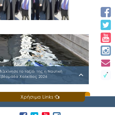
⛵️Ξεκίνησε το ταξίδι της η Ναυτική
Εβδομάδα Χαλκίδας 2026
Κυριακή, 19 Ιουλίου 2026
Χρήσιμα Links
📣Για 3η συνεχή χρονιά «άνοιξε πανιά» η
Ναυτική Εβδομάδα Χαλκίδας χθες, Σάββατο
18 Ιουλίου 2026, που διοργανώνουν ο Δήμος
Χαλκιδέων και η Ιερά Μητρόπολη Χαλκίδος,