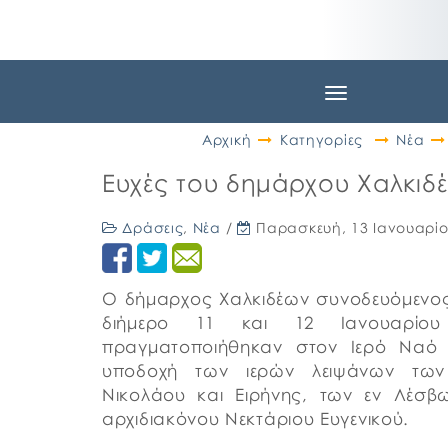
Toggle
navigation
Αρχική
Κατηγορίες
Νέα
Ευχές του δημάρχου Χαλκιδ
Δράσεις
,
Νέα
/
Παρασκευή, 13 Ιανουαρίο
Ο δήμαρχος Χαλκιδέων συνοδευόμενος
διήμερο 11 και 12 Ιανουαρίου
πραγματοποιήθηκαν στον Ιερό Ναό 
υποδοχή των ιερών λειψάνων τω
Νικολάου και Ειρήνης, των εν Λέσβ
αρχιδιακόνου Νεκτάριου Ευγενικού.