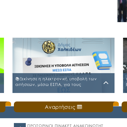
📚Ξεκίνησε η ηλεκτρονική υποβολή των
αιτήσεων, μέσω ΕΣΠΑ, για τους
Παιδικούς Σταθμούς, τα ΚΔΑΠ και ΚΔΑΠ-
ΜΕΑ του Δήμου Χαλκιδέων
Δευτέρα, 20 Ιουλίου 2026
Αναρτήσεις
ς
🛎️Ο Δήμος Χαλκιδέων ενημερώνει τους γονείς
και τους κηδεμόνες ότι, ξεκίνησε η
ηλεκτρονική υποβολή αιτήσεων για τη
συμμετοχή στο πρόγραμμα «Προώθηση και
ΠΡΟΣΩΡΙΝΟΙ ΠΙΝΑΚΕΣ ΑΝΑΚΟΙΝΩΣΗΣ