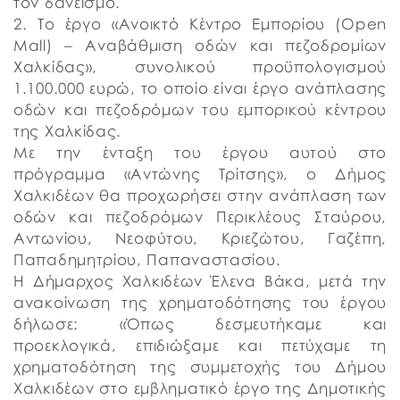
τον δανεισμό.
2. Το έργο «Ανοικτό Κέντρο Εμπορίου (Open
Mall) – Αναβάθμιση οδών και πεζοδρομίων
Χαλκίδας», συνολικού προϋπολογισμού
1.100.000 ευρώ, το οποίο είναι έργο ανάπλασης
οδών και πεζοδρόμων του εμπορικού κέντρου
της Χαλκίδας.
Με την ένταξη του έργου αυτού στο
πρόγραμμα «Αντώνης Τρίτσης», ο Δήμος
Χαλκιδέων θα προχωρήσει στην ανάπλαση των
οδών και πεζοδρόμων Περικλέους Σταύρου,
Αντωνίου, Νεοφύτου, Κριεζώτου, Γαζέπη,
Παπαδημητρίου, Παπαναστασίου.
Η Δήμαρχος Χαλκιδέων Έλενα Βάκα, μετά την
ανακοίνωση της χρηματοδότησης του έργου
δήλωσε: «Όπως δεσμευτήκαμε και
προεκλογικά, επιδιώξαμε και πετύχαμε τη
χρηματοδότηση της συμμετοχής του Δήμου
Χαλκιδέων στο εμβληματικό έργο της Δημοτικής