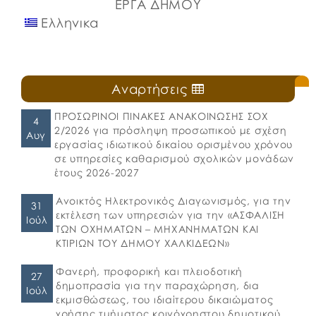
ΕΡΓΑ ΔΗΜΟΥ
Ελληνικα
Αναρτήσεις
ΠΡΟΣΩΡΙΝΟΙ ΠΙΝΑΚΕΣ ΑΝΑΚΟΙΝΩΣΗΣ ΣΟΧ
4
2/2026 για πρόσληψη προσωπικού με σχέση
Αυγ
εργασίας ιδιωτικού δικαίου ορισμένου χρόνου
σε υπηρεσίες καθαρισμού σχολικών μονάδων
έτους 2026-2027
Ανοικτός Ηλεκτρονικός Διαγωνισμός, για την
31
εκτέλεση των υπηρεσιών για την «ΑΣΦΑΛΙΣΗ
Ιούλ
ΤΩΝ ΟΧΗΜΑΤΩΝ – ΜΗΧΑΝΗΜΑΤΩΝ ΚΑΙ
ΚΤΙΡΙΩΝ ΤΟΥ ΔΗΜΟΥ ΧΑΛΚΙΔΕΩΝ»
Φανερή, προφορική και πλειοδοτική
27
δημοπρασία για την παραχώρηση, δια
Ιούλ
εκμισθώσεως, του ιδιαίτερου δικαιώματος
χρήσης τμήματος κοινόχρηστου δημοτικού