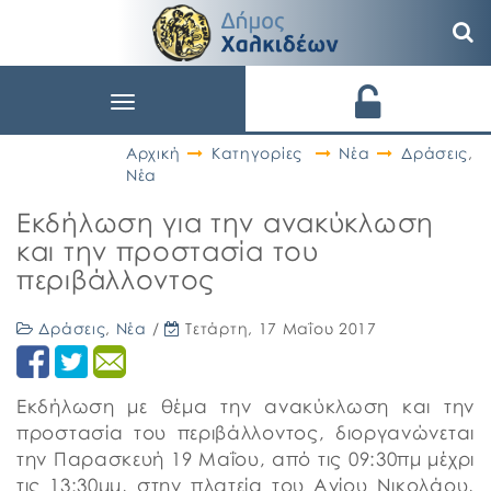
Toggle
navigation
Αρχική
Κατηγορίες
Νέα
Δράσεις
,
Νέα
Εκδήλωση για την ανακύκλωση
και την προστασία του
περιβάλλοντος
Δράσεις
,
Νέα
/
Τετάρτη, 17 Μαΐου 2017
Εκδήλωση με θέμα την ανακύκλωση και την
προστασία του περιβάλλοντος, διοργανώνεται
την Παρασκευή 19 Μαΐου, από τις 09:30πμ μέχρι
τις 13:30μμ, στην πλατεία του Αγίου Νικολάου,