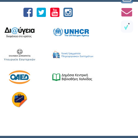
18 Ιουλίου 2026, που διοργανώνουν ο Δήμος
Χαλκιδέων και η Ιερά Μητρόπολη Χαλκίδος,
Ιστιαίας και Βορείων Σποράδων, με την
υποστήριξη της Περιφέρειας Στερεάς
Ελλάδας και του Ο.Π.Α.ΣΤ.Ε, του Οργανισμού
Λιμένων Ν. Εύβοιας και του Επιμελητηρίου
Εύβοιας. ⚓️Η επίσημη έναρξη
πραγματοποιήθηκε με την καθιερωμένη […]