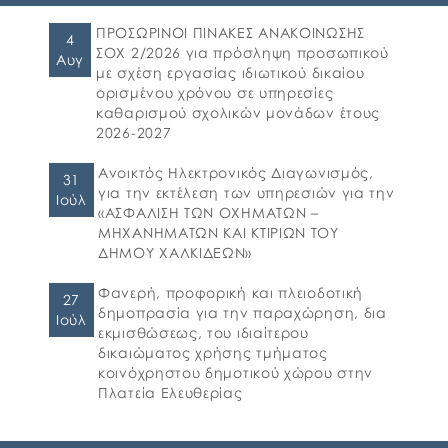
ηλεκτρονική υποβολή αιτήσεων για τη
συμμετοχή στο πρόγραμμα «Προώθηση και
ΠΡΟΣΩΡΙΝΟΙ ΠΙΝΑΚΕΣ ΑΝΑΚΟΙΝΩΣΗΣ
4
υποστήριξη παιδιών για την ένταξή τους
ΣΟΧ 2/2026 για πρόσληψη προσωπικού
Αυγ
στην προσχολική εκπαίδευση καθώς και για
με σχέση εργασίας ιδιωτικού δικαίου
τη πρόσβαση παιδιών σχολικής ηλικίας,
ορισμένου χρόνου σε υπηρεσίες
εφήβων και ατόμων με αναπηρία, σε
καθαρισμού σχολικών μονάδων έτους
υπηρεσίες δημιουργικής απασχόλησης» για
2026-2027
το σχολικό έτος 2026-2027. 👉Οι αιτήσεις […]
Ανοικτός Ηλεκτρονικός Διαγωνισμός,
31
για την εκτέλεση των υπηρεσιών για την
Ιούλ
«ΑΣΦΑΛΙΣΗ ΤΩΝ ΟΧΗΜΑΤΩΝ –
ΜΗΧΑΝΗΜΑΤΩΝ ΚΑΙ ΚΤΙΡΙΩΝ ΤΟΥ
ΔΗΜΟΥ ΧΑΛΚΙΔΕΩΝ»
Φανερή, προφορική και πλειοδοτική
27
δημοπρασία για την παραχώρηση, δια
Ιούλ
εκμισθώσεως, του ιδιαίτερου
δικαιώματος χρήσης τμήματος
κοινόχρηστου δημοτικού χώρου στην
Πλατεία Ελευθερίας