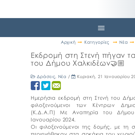
Toggle
navigation
Αρχική
Κατηγορίες
Νέα
Εκδρομή στη Στενή πήγαν τα
του Δήμου Χαλκιδέων🤝🏼
Δράσεις
,
Νέα
/
Κυριακή, 21 Ιανουαρίου 2
Ημερήσια εκδρομή στη Στενή του Δή
φιλοξενούμενοι των Κέντρων Δημι
(Κ.Δ.Α.Π) Με Αναπηρία του Δήμου
Ιανουαρίου 2024.
Οι φιλοξενούμενοι της δομής, με τη
περιηγήθηκαν στα σοκάκια του χωριο