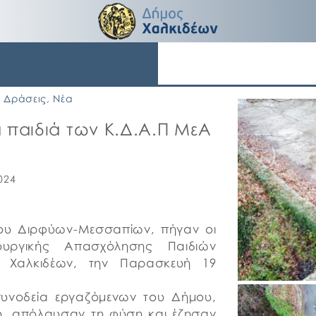
Δράσεις
,
Νέα
 παιδιά των Κ.Δ.Α.Π ΜεΑ
024
μου Διρφύων-Μεσσαπίων, πήγαν οι
ουργικής Απασχόλησης Παιδιών
 Χαλκιδέων, την Παρασκευή 19
 συνοδεία εργαζόμενων του Δήμου,
ύ, απόλαυσαν τη φύση και έζησαν