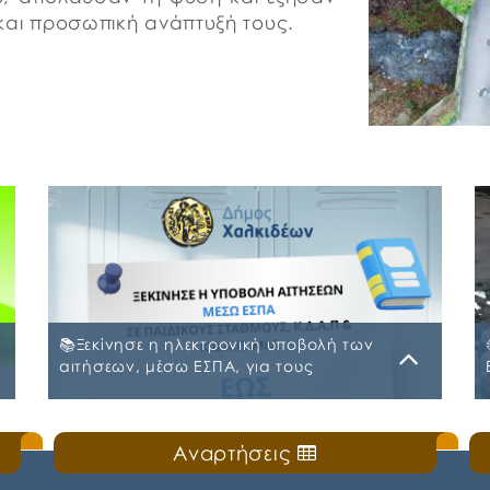
ή και προσωπική ανάπτυξή τους.
📚Ξεκίνησε η ηλεκτρονική υποβολή των
αιτήσεων, μέσω ΕΣΠΑ, για τους
Παιδικούς Σταθμούς, τα ΚΔΑΠ και ΚΔΑΠ-
ΜΕΑ του Δήμου Χαλκιδέων
Δευτέρα, 20 Ιουλίου 2026
Αναρτήσεις
ς
🛎️Ο Δήμος Χαλκιδέων ενημερώνει τους γονείς
και τους κηδεμόνες ότι, ξεκίνησε η