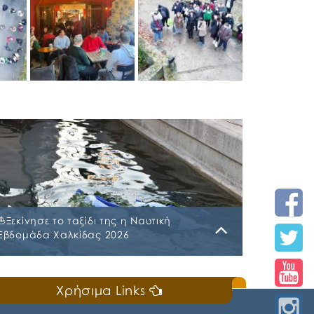
⛵️Ξεκίνησε το ταξίδι της η Ναυτική
Εβδομάδα Χαλκίδας 2026
Κυριακή, 19 Ιουλίου 2026
Χρήσιμα Links
📣Για 3η συνεχή χρονιά «άνοιξε πανιά» η
Ναυτική Εβδομάδα Χαλκίδας χθες, Σάββατο