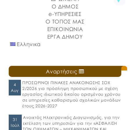
⚓️Η επίσημη έναρξη πραγματοποιήθηκε με την
Ο ΔΗΜΟΣ
καθιερωμένη […]
e-ΥΠΗΡΕΣΙΕΣ
Ο ΤΟΠΟΣ ΜΑΣ
ΕΠΙΚΟΙΝΩΝΙΑ
ΕΡΓΑ ΔΗΜΟΥ
Ελληνικα
Αναρτήσεις
ΠΡΟΣΩΡΙΝΟΙ ΠΙΝΑΚΕΣ ΑΝΑΚΟΙΝΩΣΗΣ ΣΟΧ
4
2/2026 για πρόσληψη προσωπικού με σχέση
Αυγ
εργασίας ιδιωτικού δικαίου ορισμένου χρόνου
σε υπηρεσίες καθαρισμού σχολικών μονάδων
έτους 2026-2027
Ανοικτός Ηλεκτρονικός Διαγωνισμός, για την
31
εκτέλεση των υπηρεσιών για την «ΑΣΦΑΛΙΣΗ
Ιούλ
ΤΩΝ ΟΧΗΜΑΤΩΝ – ΜΗΧΑΝΗΜΑΤΩΝ ΚΑΙ