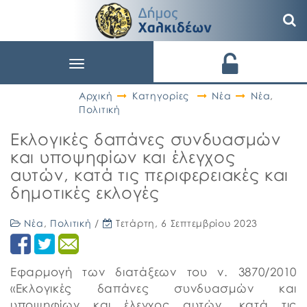
Toggle
navigation
Αρχική
Κατηγορίες
Νέα
Νέα
,
Πολιτική
Εκλογικές δαπάνες συνδυασμών
και υποψηφίων και έλεγχος
αυτών, κατά τις περιφερειακές και
δημοτικές εκλογές
Νέα
,
Πολιτική
/
Τετάρτη, 6 Σεπτεμβρίου 2023
Εφαρμογή των διατάξεων του ν. 3870/2010
«Εκλογικές δαπάνες συνδυασμών και
υποψηφίων και έλεγχος αυτών, κατά τις