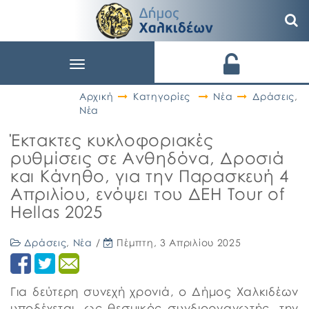
Toggle
navigation
Αρχική
Κατηγορίες
Νέα
Δράσεις
,
Νέα
Έκτακτες κυκλοφοριακές
ρυθμίσεις σε Ανθηδόνα, Δροσιά
και Κάνηθο, για την Παρασκευή 4
Απριλίου, ενόψει του ΔΕΗ Tour of
Hellas 2025
Δράσεις
,
Νέα
/
Πέμπτη, 3 Απριλίου 2025
Για δεύτερη συνεχή χρονιά, ο Δήμος Χαλκιδέων
υποδέχεται, ως θεσμικός συνδιοργανωτής, την