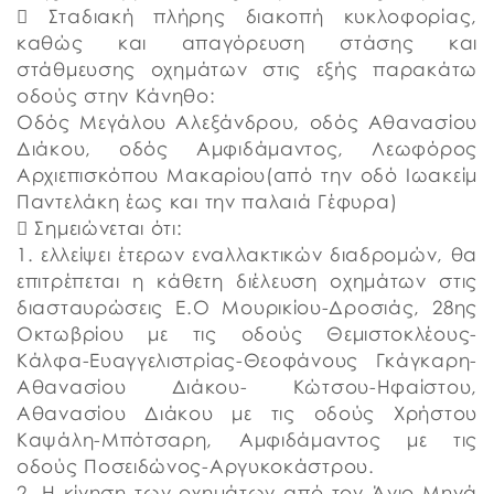
 Σταδιακή πλήρης διακοπή κυκλοφορίας,
καθώς και απαγόρευση στάσης και
στάθμευσης οχημάτων στις εξής παρακάτω
οδούς στην Κάνηθο:
Οδός Μεγάλου Αλεξάνδρου, οδός Αθανασίου
Διάκου, οδός Αμφιδάμαντος, Λεωφόρος
Αρχιεπισκόπου Μακαρίου(από την οδό Ιωακείμ
Παντελάκη έως και την παλαιά Γέφυρα)
 Σημειώνεται ότι:
1. ελλείψει έτερων εναλλακτικών διαδρομών, θα
επιτρέπεται η κάθετη διέλευση οχημάτων στις
διασταυρώσεις Ε.Ο Μουρικίου-Δροσιάς, 28ης
Οκτωβρίου με τις οδούς Θεμιστοκλέους-
Κάλφα-Ευαγγελιστρίας-Θεοφάνους Γκάγκαρη-
Αθανασίου Διάκου- Κώτσου-Ηφαίστου,
Αθανασίου Διάκου με τις οδούς Χρήστου
Καψάλη-Μπότσαρη, Αμφιδάμαντος με τις
οδούς Ποσειδώνος-Αργυκοκάστρου.
2. Η κίνηση των οχημάτων από τον Άγιο Μηνά