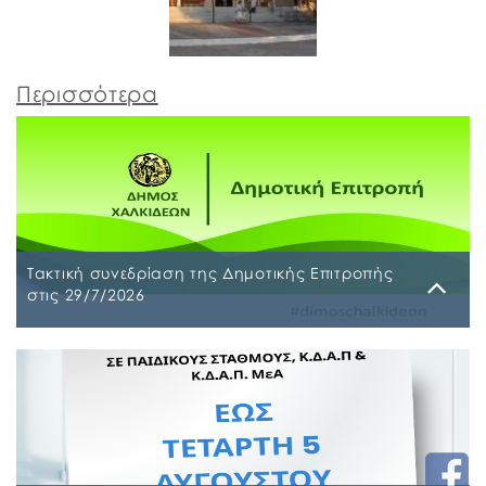
Περισσότερα
Τακτική συνεδρίαση της Δημοτικής Επιτροπής
στις 29/7/2026
Παρασκευή, 24 Ιουλίου 2026
Τακτική συνεδρίαση της Δημοτικής Επιτροπής θα
διεξαχθεί στο Δημοτικό Κατάστημα επί των οδών
Ληλαντίων και Μεγασθένους 34, την Τετάρτη 29
Ιουλίου 2026 και ώρα 10:00 π.μ., για συζήτηση και
λήψη απόφασης στα παρακάτω θέματα της