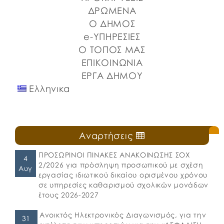
Λιμένων Ν. Εύβοιας και του Επιμελητηρίου Εύβοιας.
ΔΡΩΜΕΝΑ
⚓️Η επίσημη έναρξη πραγματοποιήθηκε με την
Ο ΔΗΜΟΣ
καθιερωμένη […]
e-ΥΠΗΡΕΣΙΕΣ
Ο ΤΟΠΟΣ ΜΑΣ
ΕΠΙΚΟΙΝΩΝΙΑ
ΕΡΓΑ ΔΗΜΟΥ
Ελληνικα
Αναρτήσεις
ΠΡΟΣΩΡΙΝΟΙ ΠΙΝΑΚΕΣ ΑΝΑΚΟΙΝΩΣΗΣ ΣΟΧ
4
2/2026 για πρόσληψη προσωπικού με σχέση
Αυγ
εργασίας ιδιωτικού δικαίου ορισμένου χρόνου
σε υπηρεσίες καθαρισμού σχολικών μονάδων
έτους 2026-2027
Ανοικτός Ηλεκτρονικός Διαγωνισμός, για την
31