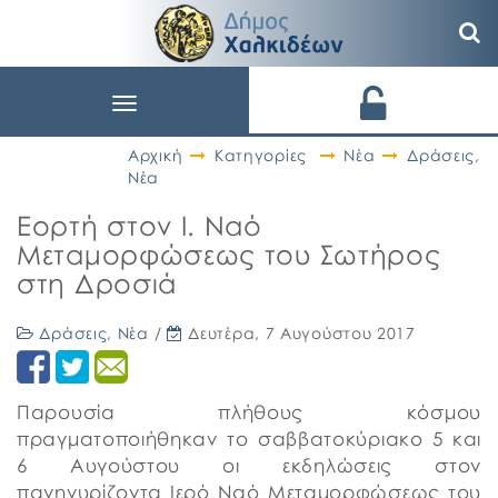
Toggle
navigation
Αρχική
Κατηγορίες
Νέα
Δράσεις
,
Νέα
Εορτή στον Ι. Ναό
Μεταμορφώσεως του Σωτήρος
στη Δροσιά
Δράσεις
,
Νέα
/
Δευτέρα, 7 Αυγούστου 2017
Παρουσία πλήθους κόσμου
πραγματοποιήθηκαν το σαββατοκύριακο 5 και
6 Αυγούστου οι εκδηλώσεις στον
πανηγυρίζοντα Ιερό Ναό Μεταμορφώσεως του