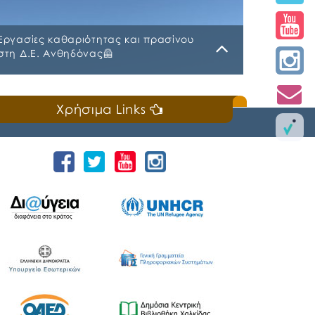
Εργασίες καθαριότητας και πρασίνου
στη Δ.Ε. Ανθηδόνας🦺
Παρασκευή, 20 Φεβρουαρίου 2026
Χρήσιμα Links
Συνεχείς είναι οι εργασίες, από τα συνεργεία
του Δήμου Χαλκιδέων, για τη βελτίωση της
καθημερινότητας σε περιοχές του Δήμου. 👉🏼
Τις τελευταίες ημέρες, πραγματοποιήθηκαν οι
εξής συντονισμένες παρεμβάσεις στις
Δημοτικές Κοινότητες Δροσιάς και
Ανθηδόνας: ✔️Καθαρισμός και διαμόρφωση
παραλιών Μπουρνώντα, Ανθηδόνας και
Παναγίτσας Δροσιάς ✔️Εργασίες
καθαρισμού παρόδιας φύτευσης σε δρόμους
✔️Κοπή και περιποίηση ψηλών δέντρων
✔️Περιποίηση και […]