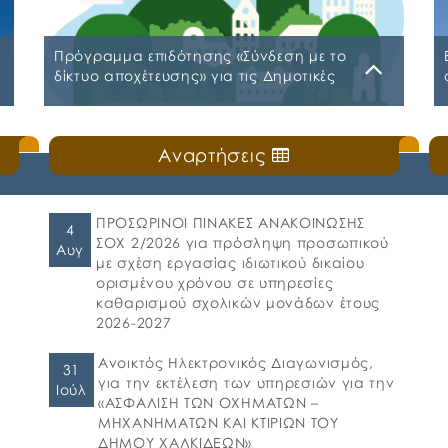
Πρόγραμμα επιδότησης «Σύνδεση με το
δίκτυο αποχέτευσης» για τις Δημοτικές
Κοινότητες Βασιλικού, Αγίου Νικολάου
και Νέας Λαμψάκου
Τρίτη, 17 Μαρτίου 2026
Αναρτήσεις
Ο Δήμος Χαλκιδέων ενημερώνει τους πολίτες
ότι, το Υπουργείο Περιβάλλοντος και
Ενέργειας ανέλαβε την πρωτοβουλία για τον
σχεδιασμό Δράσης με τίτλο «Σύνδεση με το
ΠΡΟΣΩΡΙΝΟΙ ΠΙΝΑΚΕΣ ΑΝΑΚΟΙΝΩΣΗΣ
4
Δίκτυο αποχέτευσης», στο πλαίσιο του
ΣΟΧ 2/2026 για πρόσληψη προσωπικού
Αυγ
Επιχειρησιακού Προγράμματος ΕΣΠΑ
με σχέση εργασίας ιδιωτικού δικαίου
«Περιβάλλον και Κλιματική Αλλαγή 2021-
ορισμένου χρόνου σε υπηρεσίες
2027», η οποία θα υλοποιηθεί σε επιλέξιμους
καθαρισμού σχολικών μονάδων έτους
οικισμούς σε Διοικητικές Περιφέρειες όλης της
2026-2027
χώρας. 📍Η συγκεκριμένη δράση αφορά στην
[…]
Ανοικτός Ηλεκτρονικός Διαγωνισμός,
31
για την εκτέλεση των υπηρεσιών για την
Ιούλ
«ΑΣΦΑΛΙΣΗ ΤΩΝ ΟΧΗΜΑΤΩΝ –
ΜΗΧΑΝΗΜΑΤΩΝ ΚΑΙ ΚΤΙΡΙΩΝ ΤΟΥ
ΔΗΜΟΥ ΧΑΛΚΙΔΕΩΝ»