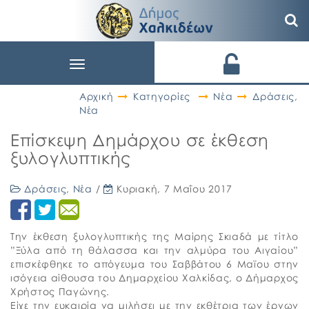
Toggle
navigation
Αρχική
Κατηγορίες
Νέα
Δράσεις
,
Νέα
Επίσκεψη Δημάρχου σε έκθεση
ξυλογλυπτικής
Δράσεις
,
Νέα
/
Κυριακή, 7 Μαΐου 2017
Την έκθεση ξυλογλυπτικής της Μαίρης Σκιαδά με τίτλο
”Ξύλα από τη θάλασσα και την αλμύρα του Αιγαίου”
επισκέφθηκε το απόγευμα του Σαββάτου 6 Μαϊου στην
ισόγεια αίθουσα του Δημαρχείου Χαλκίδας, ο Δήμαρχος
Χρήστος Παγώνης.
Είχε την ευκαιρία να μιλήσει με την εκθέτρια των έργων