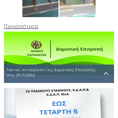
Περισσότερα
Τακτική συνεδρίαση της Δημοτικής Επιτροπής
στις 29/7/2026
Παρασκευή, 24 Ιουλίου 2026
Τακτική συνεδρίαση της Δημοτικής Επιτροπής θα
διεξαχθεί στο Δημοτικό Κατάστημα επί των οδών
Ληλαντίων και Μεγασθένους 34, την Τετάρτη 29
Ιουλίου 2026 και ώρα 10:00 π.μ., για συζήτηση και
λήψη απόφασης στα παρακάτω θέματα της