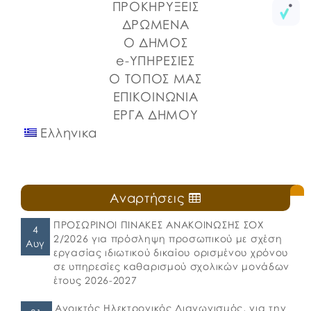
ΠΡΟΚΗΡΥΞΕΙΣ
Λιμένων Ν. Εύβοιας και του Επιμελητηρίου Εύβοιας.
ΔΡΩΜΕΝΑ
⚓️Η επίσημη έναρξη πραγματοποιήθηκε με την
Ο ΔΗΜΟΣ
καθιερωμένη […]
e-ΥΠΗΡΕΣΙΕΣ
Ο ΤΟΠΟΣ ΜΑΣ
ΕΠΙΚΟΙΝΩΝΙΑ
ΕΡΓΑ ΔΗΜΟΥ
Ελληνικα
Αναρτήσεις
ΠΡΟΣΩΡΙΝΟΙ ΠΙΝΑΚΕΣ ΑΝΑΚΟΙΝΩΣΗΣ ΣΟΧ
4
2/2026 για πρόσληψη προσωπικού με σχέση
Αυγ
εργασίας ιδιωτικού δικαίου ορισμένου χρόνου
σε υπηρεσίες καθαρισμού σχολικών μονάδων
έτους 2026-2027
Ανοικτός Ηλεκτρονικός Διαγωνισμός, για την