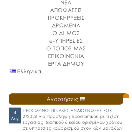
ΝΕΑ
Μητρόπολη Χαλκίδος, Ιστιαίας και Βορείων
Σποράδων, με την υποστήριξη της Περιφέρειας
ΑΠΟΦΑΣΕΙΣ
Στερεάς Ελλάδας και του Ο.Π.Α.ΣΤ.Ε, του Οργανισμού
ΠΡΟΚΗΡΥΞΕΙΣ
Λιμένων Ν. Εύβοιας και του Επιμελητηρίου Εύβοιας.
ΔΡΩΜΕΝΑ
⚓️Η επίσημη έναρξη πραγματοποιήθηκε με την
Ο ΔΗΜΟΣ
καθιερωμένη […]
e-ΥΠΗΡΕΣΙΕΣ
Ο ΤΟΠΟΣ ΜΑΣ
ΕΠΙΚΟΙΝΩΝΙΑ
ΕΡΓΑ ΔΗΜΟΥ
Ελληνικα
Αναρτήσεις
ΠΡΟΣΩΡΙΝΟΙ ΠΙΝΑΚΕΣ ΑΝΑΚΟΙΝΩΣΗΣ ΣΟΧ
4
2/2026 για πρόσληψη προσωπικού με σχέση
Αυγ
εργασίας ιδιωτικού δικαίου ορισμένου χρόνου
σε υπηρεσίες καθαρισμού σχολικών μονάδων