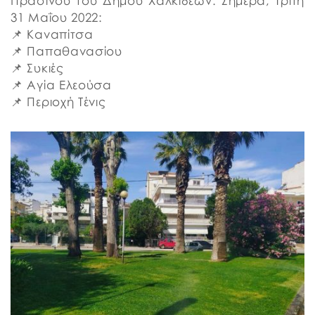
Πρασίνου του Δήμου Χαλκιδέων. Σήμερα, Τρίτη
31 Μαΐου 2022:
📌 Καναπίτσα
📌 Παπαθανασίου
📌 Συκιές
📌 Αγία Ελεούσα
📌 Περιοχή Τένις