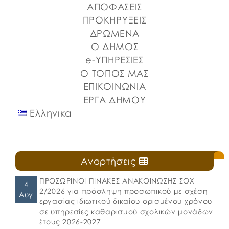
Σποράδων, με την υποστήριξη της Περιφέρειας
ΑΠΟΦΑΣΕΙΣ
Στερεάς Ελλάδας και του Ο.Π.Α.ΣΤ.Ε, του Οργανισμού
ΠΡΟΚΗΡΥΞΕΙΣ
Λιμένων Ν. Εύβοιας και του Επιμελητηρίου Εύβοιας.
ΔΡΩΜΕΝΑ
⚓️Η επίσημη έναρξη πραγματοποιήθηκε με την
Ο ΔΗΜΟΣ
καθιερωμένη […]
e-ΥΠΗΡΕΣΙΕΣ
Ο ΤΟΠΟΣ ΜΑΣ
ΕΠΙΚΟΙΝΩΝΙΑ
ΕΡΓΑ ΔΗΜΟΥ
Ελληνικα
Αναρτήσεις
ΠΡΟΣΩΡΙΝΟΙ ΠΙΝΑΚΕΣ ΑΝΑΚΟΙΝΩΣΗΣ ΣΟΧ
4
2/2026 για πρόσληψη προσωπικού με σχέση
Αυγ
εργασίας ιδιωτικού δικαίου ορισμένου χρόνου
σε υπηρεσίες καθαρισμού σχολικών μονάδων
έτους 2026-2027