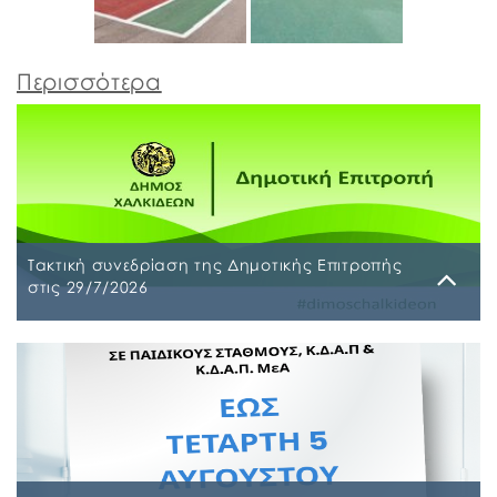
Περισσότερα
Τακτική συνεδρίαση της Δημοτικής Επιτροπής
στις 29/7/2026
Παρασκευή, 24 Ιουλίου 2026
Τακτική συνεδρίαση της Δημοτικής Επιτροπής θα
διεξαχθεί στο Δημοτικό Κατάστημα επί των οδών
Ληλαντίων και Μεγασθένους 34, την Τετάρτη 29
Ιουλίου 2026 και ώρα 10:00 π.μ., για συζήτηση και
λήψη απόφασης στα παρακάτω θέματα της
ημερήσιας διάταξης, σύμφωνα με: α) το άρθρο 77