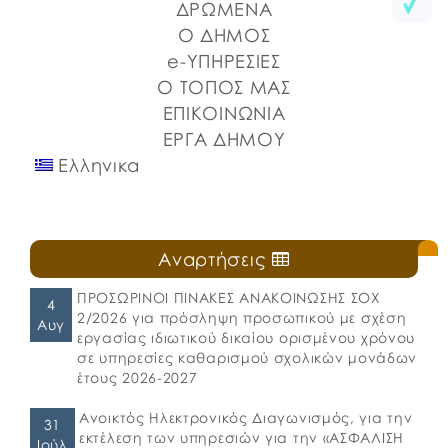
ΔΡΩΜΕΝΑ
⚓️Η επίσημη έναρξη πραγματοποιήθηκε με την
Ο ΔΗΜΟΣ
καθιερωμένη […]
e-ΥΠΗΡΕΣΙΕΣ
Ο ΤΟΠΟΣ ΜΑΣ
ΕΠΙΚΟΙΝΩΝΙΑ
ΕΡΓΑ ΔΗΜΟΥ
Ελληνικα
Αναρτήσεις
ΠΡΟΣΩΡΙΝΟΙ ΠΙΝΑΚΕΣ ΑΝΑΚΟΙΝΩΣΗΣ ΣΟΧ
4
2/2026 για πρόσληψη προσωπικού με σχέση
Αυγ
εργασίας ιδιωτικού δικαίου ορισμένου χρόνου
σε υπηρεσίες καθαρισμού σχολικών μονάδων
έτους 2026-2027
Ανοικτός Ηλεκτρονικός Διαγωνισμός, για την
31
εκτέλεση των υπηρεσιών για την «ΑΣΦΑΛΙΣΗ
Ιούλ