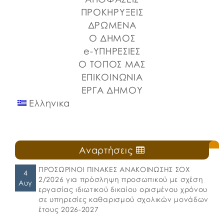
Στερεάς Ελλάδας και του Ο.Π.Α.ΣΤ.Ε, του Οργανισμού
ΠΡΟΚΗΡΥΞΕΙΣ
Λιμένων Ν. Εύβοιας και του Επιμελητηρίου Εύβοιας.
ΔΡΩΜΕΝΑ
⚓️Η επίσημη έναρξη πραγματοποιήθηκε με την
Ο ΔΗΜΟΣ
καθιερωμένη […]
e-ΥΠΗΡΕΣΙΕΣ
Ο ΤΟΠΟΣ ΜΑΣ
ΕΠΙΚΟΙΝΩΝΙΑ
ΕΡΓΑ ΔΗΜΟΥ
Ελληνικα
Αναρτήσεις
ΠΡΟΣΩΡΙΝΟΙ ΠΙΝΑΚΕΣ ΑΝΑΚΟΙΝΩΣΗΣ ΣΟΧ
4
2/2026 για πρόσληψη προσωπικού με σχέση
Αυγ
εργασίας ιδιωτικού δικαίου ορισμένου χρόνου
σε υπηρεσίες καθαρισμού σχολικών μονάδων
έτους 2026-2027