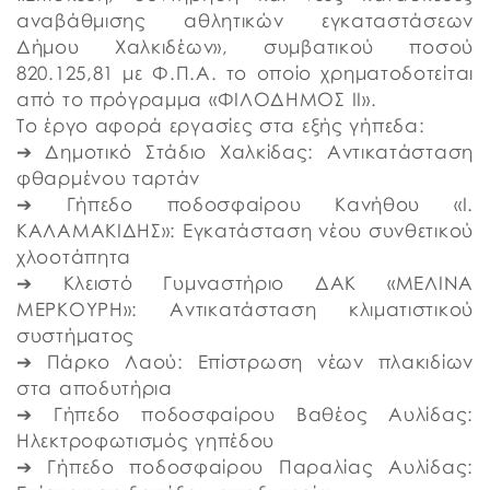
αναβάθμισης αθλητικών εγκαταστάσεων
Δήμου Χαλκιδέων», συμβατικού ποσού
820.125,81 με Φ.Π.Α. το οποίο χρηματοδοτείται
από το πρόγραμμα «ΦΙΛΟΔΗΜΟΣ ΙΙ».
Το έργο αφορά εργασίες στα εξής γήπεδα:
➔ Δημοτικό Στάδιο Χαλκίδας: Αντικατάσταση
φθαρμένου ταρτάν
➔ Γήπεδο ποδοσφαίρου Κανήθου «Ι.
ΚΑΛΑΜΑΚΙΔΗΣ»: Εγκατάσταση νέου συνθετικού
χλοοτάπητα
➔ Κλειστό Γυμναστήριο ΔΑΚ «ΜΕΛΙΝΑ
ΜΕΡΚΟΥΡΗ»: Αντικατάσταση κλιματιστικού
συστήματος
➔ Πάρκο Λαού: Επίστρωση νέων πλακιδίων
στα αποδυτήρια
➔ Γήπεδο ποδοσφαίρου Βαθέος Αυλίδας:
Ηλεκτροφωτισμός γηπέδου
➔ Γήπεδο ποδοσφαίρου Παραλίας Αυλίδας: