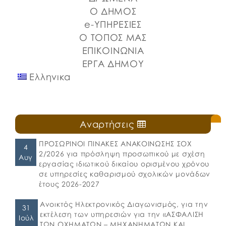
⚓️Η επίσημη έναρξη πραγματοποιήθηκε με την
Ο ΔΗΜΟΣ
καθιερωμένη […]
e-ΥΠΗΡΕΣΙΕΣ
Ο ΤΟΠΟΣ ΜΑΣ
ΕΠΙΚΟΙΝΩΝΙΑ
ΕΡΓΑ ΔΗΜΟΥ
Ελληνικα
Αναρτήσεις
ΠΡΟΣΩΡΙΝΟΙ ΠΙΝΑΚΕΣ ΑΝΑΚΟΙΝΩΣΗΣ ΣΟΧ
4
2/2026 για πρόσληψη προσωπικού με σχέση
Αυγ
εργασίας ιδιωτικού δικαίου ορισμένου χρόνου
σε υπηρεσίες καθαρισμού σχολικών μονάδων
έτους 2026-2027
Ανοικτός Ηλεκτρονικός Διαγωνισμός, για την
31
εκτέλεση των υπηρεσιών για την «ΑΣΦΑΛΙΣΗ
Ιούλ
ΤΩΝ ΟΧΗΜΑΤΩΝ – ΜΗΧΑΝΗΜΑΤΩΝ ΚΑΙ