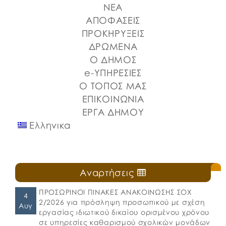
ΝΕΑ
Μητρόπολη Χαλκίδος, Ιστιαίας και Βορείων
Σποράδων, με την υποστήριξη της Περιφέρειας
ΑΠΟΦΑΣΕΙΣ
Στερεάς Ελλάδας και του Ο.Π.Α.ΣΤ.Ε, του Οργανισμού
ΠΡΟΚΗΡΥΞΕΙΣ
Λιμένων Ν. Εύβοιας και του Επιμελητηρίου Εύβοιας.
ΔΡΩΜΕΝΑ
⚓️Η επίσημη έναρξη πραγματοποιήθηκε με την
Ο ΔΗΜΟΣ
καθιερωμένη […]
e-ΥΠΗΡΕΣΙΕΣ
Ο ΤΟΠΟΣ ΜΑΣ
ΕΠΙΚΟΙΝΩΝΙΑ
ΕΡΓΑ ΔΗΜΟΥ
Ελληνικα
Αναρτήσεις
ΠΡΟΣΩΡΙΝΟΙ ΠΙΝΑΚΕΣ ΑΝΑΚΟΙΝΩΣΗΣ ΣΟΧ
4
2/2026 για πρόσληψη προσωπικού με σχέση
Αυγ
εργασίας ιδιωτικού δικαίου ορισμένου χρόνου
σε υπηρεσίες καθαρισμού σχολικών μονάδων