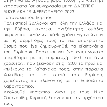
στην Πλατεία Αγοράς (ώρα 13:00), για γλέντι με
κεράσματα (σε συνεργασία με τη ΔΑΕΕΠΕΧ).
🪅ΚΥΡΙΑΚΗ 19 ΦΕΒΡΟΥΑΡΙΟΥ 2023
Γαϊτανάκια του Ευρίπου
Πολιτιστικοί Σύλλογοι απ’ όλη την Ελλάδα και
την Εύβοια, σχολεία, ανεξάρτητες ομάδες
μικρών και μεγάλων, κάθε χρόνο γιγαντώνουν
με τις συμμετοχές τους το νέο αποκριάτικο
θεσμό που έχει δημιουργηθεί, τα «Γαϊτανάκια
του Ευρίπου». Πρόκειται για ένα εντυπωσιακό
υπερθέαμα με τη συμμετοχή 1500 και άνω
χορευτών, που ξεκινούν στις 12:00 το πρωί και
«πλέκουν» τα Γαϊτανάκια τους, στην παραλία
Χαλκίδας και τα στενά του Ευρίπου,
χορεύοντας και κλείνοντας με το Ευβοιώτικο
Καβοντορίτικο.
Ακολουθεί νησιώτικο γλέντι με τους Νίκο
Οικονομίδη, Κυριακή Σπανού και την ορχήστρα
τους.