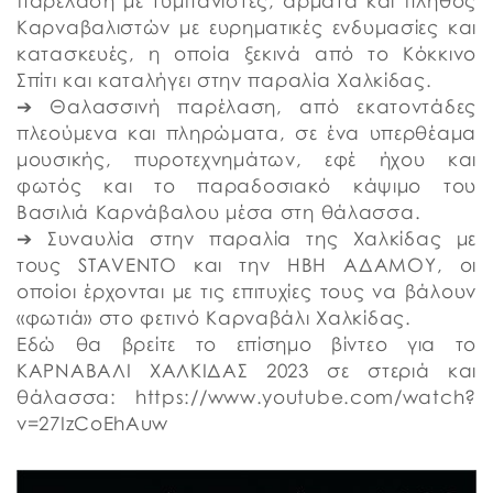
παρέλαση με τυμπανιστές, άρματα και πλήθος
Καρναβαλιστών με ευρηματικές ενδυμασίες και
κατασκευές, η οποία ξεκινά από το Κόκκινο
Σπίτι και καταλήγει στην παραλία Χαλκίδας.
➔ Θαλασσινή παρέλαση, από εκατοντάδες
πλεούμενα και πληρώματα, σε ένα υπερθέαμα
μουσικής, πυροτεχνημάτων, εφέ ήχου και
φωτός και το παραδοσιακό κάψιμο του
Βασιλιά Καρνάβαλου μέσα στη θάλασσα.
➔ Συναυλία στην παραλία της Χαλκίδας με
τους STAVENTO και την ΗΒΗ ΑΔΑΜΟΥ, οι
οποίοι έρχονται με τις επιτυχίες τους να βάλουν
«φωτιά» στο φετινό Καρναβάλι Χαλκίδας.
Εδώ θα βρείτε το επίσημο βίντεο για το
ΚΑΡΝΑΒΑΛΙ ΧΑΛΚΙΔΑΣ 2023 σε στεριά και
θάλασσα: https://www.youtube.com/watch?
v=27IzCoEhAuw