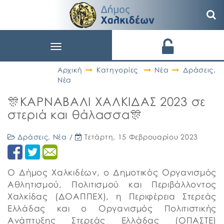
Toggle
navigation
Αρχική
Κατηγορίες
Νέα
Δράσεις
,
Νέα
🎊ΚΑΡΝΑΒΑΛΙ ΧΑΛΚΙΔΑΣ 2023 σε
στεριά και θάλασσα🎊
Δράσεις
,
Νέα
/
Τετάρτη, 15 Φεβρουαρίου 2023
Ο Δήμος Χαλκιδέων, ο Δημοτικός Οργανισμός
Αθλητισμού, Πολιτισμού και Περιβάλλοντος
Χαλκίδας (ΔΟΑΠΠΕΧ), η Περιφέρεια Στερεάς
Ελλάδας και ο Οργανισμός Πολιτιστικής
Ανάπτυξης Στερεάς Ελλάδας (ΟΠΑΣΤΕ)