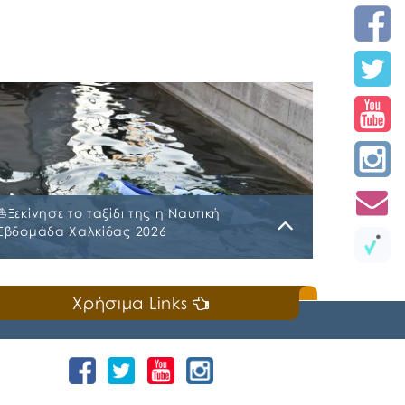
⛵️Ξεκίνησε το ταξίδι της η Ναυτική
Εβδομάδα Χαλκίδας 2026
Κυριακή, 19 Ιουλίου 2026
Χρήσιμα Links
📣Για 3η συνεχή χρονιά «άνοιξε πανιά» η
Ναυτική Εβδομάδα Χαλκίδας χθες, Σάββατο
18 Ιουλίου 2026, που διοργανώνουν ο Δήμος
Χαλκιδέων και η Ιερά Μητρόπολη Χαλκίδος,
Ιστιαίας και Βορείων Σποράδων, με την
υποστήριξη της Περιφέρειας Στερεάς