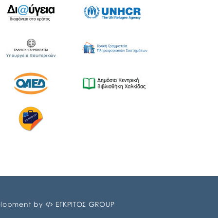
Ελλάδας και του Ο.Π.Α.ΣΤ.Ε, του Οργανισμού
Λιμένων Ν. Εύβοιας και του Επιμελητηρίου
Εύβοιας. ⚓️Η επίσημη έναρξη
πραγματοποιήθηκε με την καθιερωμένη […]
lopment by
ΕΓΚΡΙΤΟΣ GROUP