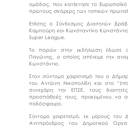
ομάδας, που κατέκτησε το Ευρωπαϊκό
πρώτους σκόρερς των τοπικών πρωταθλ
Επίσης ο Σύνδεσμος Διαιτητών βράβ
Καμπούρη και Κωνσταντίνο Κωνστάντιο
Super League.
Το παρών στην εκδήλωση έδωσε ο
Παγώνης, ο οποίος απένειμε την αναμ
Κωνστάντιο.
Στον σύντομο χαιρετισμό του ο Δήμ
του Αντώνη Νικοπολίδη και στο “έπ
συνεχάρη την ΕΠΣΕ, τους διαιτητέ
προσπάθειές τους, προκειμένου να α
ποδόσφαιρο.
Σύντομο χαιρετισμό, εκ μέρους του
Αντιπρόεδρος του Δημοτικού Οργ