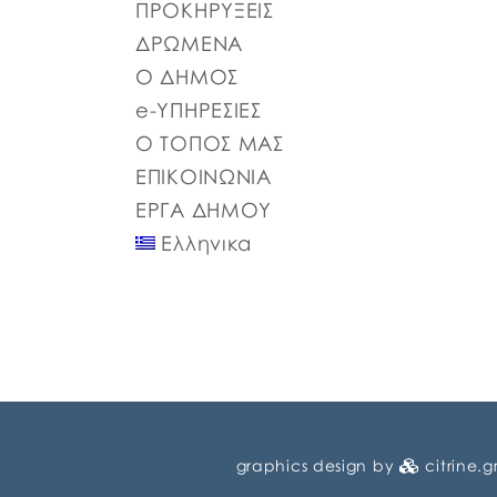
ΠΡΟΚΗΡΥΞΕΙΣ
σύμφωνα με: α) το άρθρο 77 του Ν.
4555/2018 που αντικατέστησε το άρθρο 75
ΔΡΩΜΕΝΑ
του Ν.3852/2010, β) το […]
Ο ΔΗΜΟΣ
e-ΥΠΗΡΕΣΙΕΣ
Ο ΤΟΠΟΣ ΜΑΣ
ΕΠΙΚΟΙΝΩΝΙΑ
ΕΡΓΑ ΔΗΜΟΥ
Ελληνικα
graphics design by
citrine.g