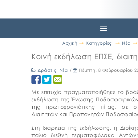
Toggle
navigation
Αρχική
Κατηγορίες
Νέα
Κοινή εκδήλωση ΕΠΣΕ, διαι
Δράσεις
,
Νέα
/
Πέμπτη, 8 Φεβρουαρίου 2
Με επιτυχία πραγματοποιήθηκε το βρά
εκδήλωση της Ένωσης Ποδοσφαιρικών 
της πρωτοχρονιάτικης πίτας, σε 
Διαιτητών και Προπονητών Ποδοσφαίρ
Στη διάρκεια της εκδήλωσης, η Διοίκ
παλιό διεθνή τερματοφύλακα Αντώνη