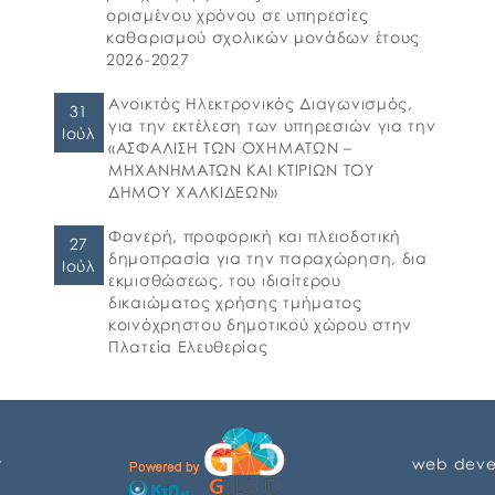
τη πρόσβαση παιδιών σχολικής ηλικίας,
ορισμένου χρόνου σε υπηρεσίες
εφήβων και ατόμων με αναπηρία, σε
καθαρισμού σχολικών μονάδων έτους
υπηρεσίες δημιουργικής απασχόλησης» για
2026-2027
το σχολικό έτος 2026-2027. 👉Οι αιτήσεις […]
Ανοικτός Ηλεκτρονικός Διαγωνισμός,
31
για την εκτέλεση των υπηρεσιών για την
Ιούλ
«ΑΣΦΑΛΙΣΗ ΤΩΝ ΟΧΗΜΑΤΩΝ –
ΜΗΧΑΝΗΜΑΤΩΝ ΚΑΙ ΚΤΙΡΙΩΝ ΤΟΥ
ΔΗΜΟΥ ΧΑΛΚΙΔΕΩΝ»
Φανερή, προφορική και πλειοδοτική
27
δημοπρασία για την παραχώρηση, δια
Ιούλ
εκμισθώσεως, του ιδιαίτερου
δικαιώματος χρήσης τμήματος
κοινόχρηστου δημοτικού χώρου στην
Πλατεία Ελευθερίας
r
web deve