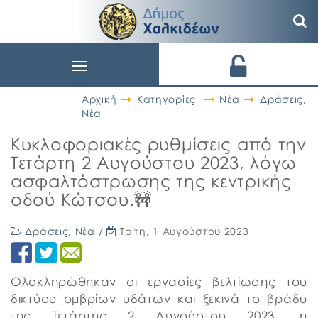
Toggle
navigation
Αρχική
Κατηγορίες
Νέα
Δράσεις
,
Νέα
Κυκλοφοριακές ρυθμίσεις από την
Τετάρτη 2 Αυγούστου 2023, λόγω
ασφαλτόστρωσης της κεντρικής
οδού Κώτσου.🚧
Δράσεις
,
Νέα
/
Τρίτη, 1 Αυγούστου 2023
Ολοκληρώθηκαν οι εργασίες βελτίωσης του
δικτύου ομβρίων υδάτων και ξεκινά το βράδυ
της Τετάρτης 2 Αυγούστου 2023, η