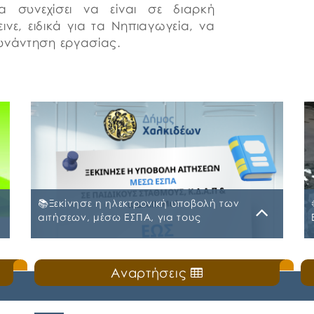
 συνεχίσει να είναι σε διαρκή
ινε, ειδικά για τα Νηπιαγωγεία, να
υνάντηση εργασίας.
📚Ξεκίνησε η ηλεκτρονική υποβολή των
αιτήσεων, μέσω ΕΣΠΑ, για τους
Παιδικούς Σταθμούς, τα ΚΔΑΠ και ΚΔΑΠ-
ΜΕΑ του Δήμου Χαλκιδέων
Δευτέρα, 20 Ιουλίου 2026
Αναρτήσεις
ς
🛎️Ο Δήμος Χαλκιδέων ενημερώνει τους γονείς
και τους κηδεμόνες ότι, ξεκίνησε η
ηλεκτρονική υποβολή αιτήσεων για τη