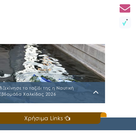
⛵️Ξεκίνησε το ταξίδι της η Ναυτική
Εβδομάδα Χαλκίδας 2026
Κυριακή, 19 Ιουλίου 2026
Χρήσιμα Links
📣Για 3η συνεχή χρονιά «άνοιξε πανιά» η
Ναυτική Εβδομάδα Χαλκίδας χθες, Σάββατο
18 Ιουλίου 2026, που διοργανώνουν ο Δήμος