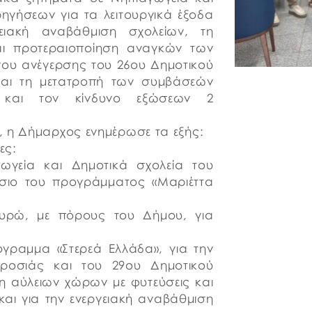
ηγήσεων για τα λειτουργικά έξοδα
γειακή αναβάθμιση σχολείων, τη
και προτεραιοποίηση αναγκών των
γου ανέγερσης του 26ου Δημοτικού
ς και τη μετατροπή των συμβάσεών
και τον κίνδυνο εξώσεων 2
α, η Δήμαρχος ενημέρωσε τα εξής:
ες:
γωγεία και Δημοτικά σχολεία του
ίσιο του προγράμματος «Μαριέττα
 ευρώ, με πόρους του Δήμου, για
όγραμμα «Στερεά Ελλάδα», για την
ροσιάς και του 29ου Δημοτικού
η αύλειων χώρων με φυτεύσεις και
και για την ενεργειακή αναβάθμιση