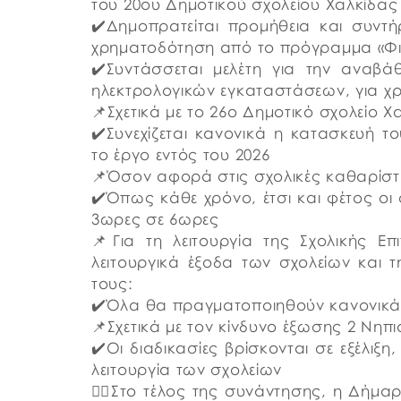
του 20ου Δημοτικού σχολείου Χαλκίδας
✔️Δημοπρατείται προμήθεια και συν
χρηματοδότηση από το πρόγραμμα «Φ
✔️Συντάσσεται μελέτη για την αναβ
ηλεκτρολογικών εγκαταστάσεων, για χ
📌Σχετικά με το 26ο Δημοτικό σχολείο Χ
✔️Συνεχίζεται κανονικά η κατασκευή τ
το έργο εντός του 2026
📌Όσον αφορά στις σχολικές καθαρίστρ
✔️Όπως κάθε χρόνο, έτσι και φέτος ο
3ωρες σε 6ωρες
📌Για τη λειτουργία της Σχολικής Επι
λειτουργικά έξοδα των σχολείων και
τους:
✔️Όλα θα πραγματοποιηθούν κανονικά κ
📌Σχετικά με τον κίνδυνο έξωσης 2 Νηπ
✔️Οι διαδικασίες βρίσκονται σε εξέλιξ
λειτουργία των σχολείων
👉🏼Στο τέλος της συνάντησης, η Δήμα