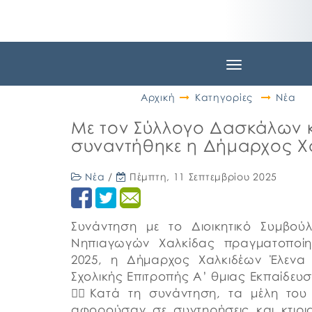
Toggle
navigation
Αρχική
Κατηγορίες
Νέα
Με τον Σύλλογο Δασκάλων 
συναντήθηκε η Δήμαρχος Χ
Νέα
/
Πέμπτη, 11 Σεπτεμβρίου 2025
Συνάντηση με το Διοικητικό Συμβο
Νηπιαγωγών Χαλκίδας πραγματοποίησ
2025, η Δήμαρχος Χαλκιδέων Έλενα
Σχολικής Επιτροπής Α’ θμιας Εκπαίδευ
👉🏼Κατά τη συνάντηση, τα μέλη το
αφορούσαν σε συντηρήσεις και κτιρι