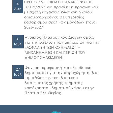
συμμετοχή στο πρόγραμμα «Προώθηση και
ΠΡΟΣΩΡΙΝΟΙ ΠΙΝΑΚΕΣ ΑΝΑΚΟΙΝΩΣΗΣ
4
υποστήριξη παιδιών για την ένταξή τους
ΣΟΧ 2/2026 για πρόσληψη προσωπικού
Αυγ
στην προσχολική εκπαίδευση καθώς και για
με σχέση εργασίας ιδιωτικού δικαίου
τη πρόσβαση παιδιών σχολικής ηλικίας,
ορισμένου χρόνου σε υπηρεσίες
εφήβων και ατόμων με αναπηρία, σε
καθαρισμού σχολικών μονάδων έτους
υπηρεσίες δημιουργικής απασχόλησης» για
2026-2027
το σχολικό έτος 2026-2027. 👉Οι αιτήσεις […]
Ανοικτός Ηλεκτρονικός Διαγωνισμός,
31
για την εκτέλεση των υπηρεσιών για την
Ιούλ
«ΑΣΦΑΛΙΣΗ ΤΩΝ ΟΧΗΜΑΤΩΝ –
ΜΗΧΑΝΗΜΑΤΩΝ ΚΑΙ ΚΤΙΡΙΩΝ ΤΟΥ
ΔΗΜΟΥ ΧΑΛΚΙΔΕΩΝ»
Φανερή, προφορική και πλειοδοτική
27
δημοπρασία για την παραχώρηση, δια
Ιούλ
εκμισθώσεως, του ιδιαίτερου
δικαιώματος χρήσης τμήματος
κοινόχρηστου δημοτικού χώρου στην
Πλατεία Ελευθερίας