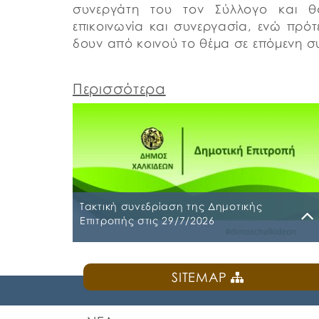
συνεργάτη του τον Σύλλογο και θα
επικοινωνία και συνεργασία, ενώ πρότε
δουν από κοινού το θέμα σε επόμενη σ
Περισσότερα
Τακτική συνεδρίαση της Δημοτικής
Επιτροπής στις 29/7/2026
Παρασκευή, 24 Ιουλίου 2026
SITEMAP
Τακτική συνεδρίαση της Δημοτικής Επιτροπή
θα διεξαχθεί στο Δημοτικό Κατάστημα επί
των οδών Ληλαντίων και Μεγασθένους 34,