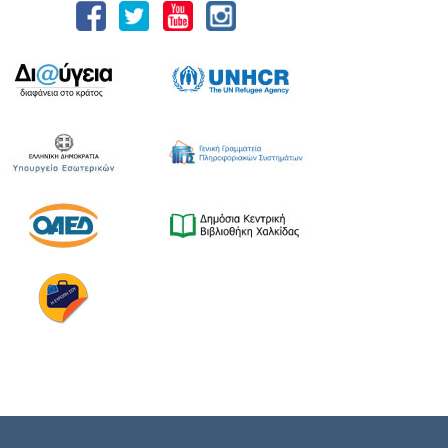
Χαλκιδέων και η Ιερά Μητρόπολη Χαλκίδος,
Ιστιαίας και Βορείων Σποράδων, με την
υποστήριξη της Περιφέρειας Στερεάς
Ελλάδας και του Ο.Π.Α.ΣΤ.Ε, του Οργανισμού
Λιμένων Ν. Εύβοιας και του Επιμελητηρίου
Εύβοιας. ⚓️Η επίσημη έναρξη
πραγματοποιήθηκε με την καθιερωμένη […]