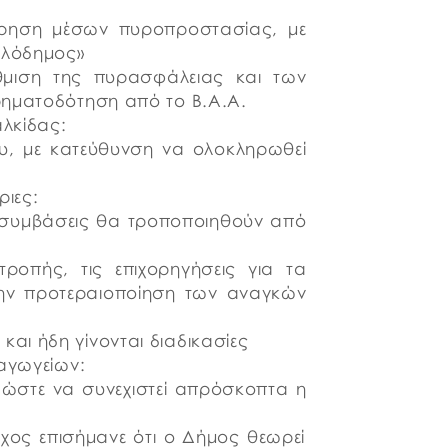
τήρηση μέσων πυροπροστασίας, με
ιλόδημος»
άθμιση της πυρασφάλειας και των
ρηματοδότηση από το Β.Α.Α.
αλκίδας:
ου, με κατεύθυνση να ολοκληρωθεί
ιες:
ι συμβάσεις θα τροποποιηθούν από
τροπής, τις επιχορηγήσεις για τα
 την προτεραιοποίηση των αναγκών
αι ήδη γίνονται διαδικασίες
ιαγωγείων:
η, ώστε να συνεχιστεί απρόσκοπτα η
ρχος επισήμανε ότι ο Δήμος θεωρεί