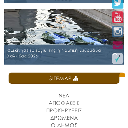
Σταθμούς, τα ΚΔΑΠ και ΚΔΑΠ-ΜΕΑ του Δήμου
Χαλκιδέων
Δευτέρα, 20 Ιουλίου 2026
🛎️Ο Δήμος Χαλκιδέων ενημερώνει τους γονείς και
τους κηδεμόνες ότι, ξεκίνησε η ηλεκτρονική υποβολή
αιτήσεων για τη συμμετοχή στο πρόγραμμα
«Προώθηση και υποστήριξη παιδιών για την ένταξή
τους στην προσχολική εκπαίδευση καθώς και για τη
πρόσβαση παιδιών σχολικής ηλικίας, εφήβων και
⛵️Ξεκίνησε το ταξίδι της η Ναυτική Εβδομάδα
ατόμων με αναπηρία, σε υπηρεσίες δημιουργικής
Χαλκίδας 2026
απασχόλησης» για το σχολικό έτος 2026-2027. 👉Οι
αιτήσεις […]
Κυριακή, 19 Ιουλίου 2026
SITEMAP
📣Για 3η συνεχή χρονιά «άνοιξε πανιά» η Ναυτική
Εβδομάδα Χαλκίδας χθες, Σάββατο 18 Ιουλίου 2026,
που διοργανώνουν ο Δήμος Χαλκιδέων και η Ιερά
ΝΕΑ
Μητρόπολη Χαλκίδος, Ιστιαίας και Βορείων
Σποράδων, με την υποστήριξη της Περιφέρειας
ΑΠΟΦΑΣΕΙΣ
Στερεάς Ελλάδας και του Ο.Π.Α.ΣΤ.Ε, του Οργανισμού
ΠΡΟΚΗΡΥΞΕΙΣ
Λιμένων Ν. Εύβοιας και του Επιμελητηρίου Εύβοιας.
ΔΡΩΜΕΝΑ
⚓️Η επίσημη έναρξη πραγματοποιήθηκε με την
Ο ΔΗΜΟΣ
καθιερωμένη […]