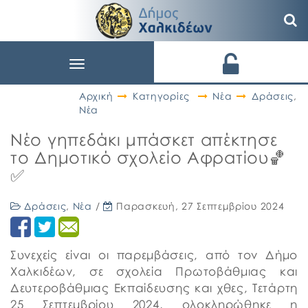
Toggle
navigation
Αρχική
Κατηγορίες
Νέα
Δράσεις
,
Νέα
Νέο γηπεδάκι μπάσκετ απέκτησε
το Δημοτικό σχολείο Αφρατίου🏀
✅
Δράσεις
,
Νέα
/
Παρασκευή, 27 Σεπτεμβρίου 2024
Συνεχείς είναι οι παρεμβάσεις, από τον Δήμο
Χαλκιδέων, σε σχολεία Πρωτοβάθμιας και
Δευτεροβάθμιας Εκπαίδευσης και χθες, Τετάρτη
25 Σεπτεμβρίου 2024, ολοκληρώθηκε η