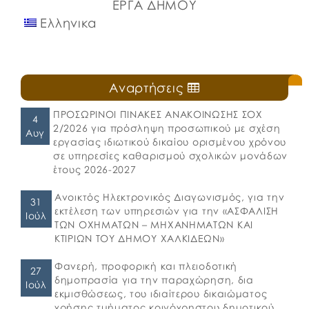
ΕΡΓΑ ΔΗΜΟΥ
Ελληνικα
Αναρτήσεις
ΠΡΟΣΩΡΙΝΟΙ ΠΙΝΑΚΕΣ ΑΝΑΚΟΙΝΩΣΗΣ ΣΟΧ
4
2/2026 για πρόσληψη προσωπικού με σχέση
Αυγ
εργασίας ιδιωτικού δικαίου ορισμένου χρόνου
σε υπηρεσίες καθαρισμού σχολικών μονάδων
έτους 2026-2027
Ανοικτός Ηλεκτρονικός Διαγωνισμός, για την
31
εκτέλεση των υπηρεσιών για την «ΑΣΦΑΛΙΣΗ
Ιούλ
ΤΩΝ ΟΧΗΜΑΤΩΝ – ΜΗΧΑΝΗΜΑΤΩΝ ΚΑΙ
ΚΤΙΡΙΩΝ ΤΟΥ ΔΗΜΟΥ ΧΑΛΚΙΔΕΩΝ»
Φανερή, προφορική και πλειοδοτική
27
δημοπρασία για την παραχώρηση, δια
Ιούλ
εκμισθώσεως, του ιδιαίτερου δικαιώματος
χρήσης τμήματος κοινόχρηστου δημοτικού