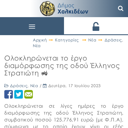
Toggle
navigation
Αρχική
Κατηγορίες
Νέα
Δράσεις
,
Νέα
Ολοκληρώνεται το έργο
διαμόρφωσης της οδού Έλληνος
Στρατιώτη 🚜
Δράσεις
,
Νέα
/
Δευτέρα, 17 Ιουλίου 2023
Ολοκληρώνεται σε λίγες ημέρες το έργο
διαμόρφωσης της οδού Έλληνος Στρατιώτη,
συμβατικού ποσού 125.776,91 ευρώ (με Φ.Π.Α),
σύμφωνα με το οποίο έχουν γίνει οι εξής