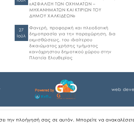
«ΑΣΦΑΛΙΣΗ ΤΩΝ ΟΧΗΜΑΤΩΝ –
ΜΗΧΑΝΗΜΑΤΩΝ ΚΑΙ ΚΤΙΡΙΩΝ ΤΟΥ
ΔΗΜΟΥ ΧΑΛΚΙΔΕΩΝ»
Φανερή, προφορική και πλειοδοτική
27
δημοπρασία για την παραχώρηση, δια
Ιούλ
εκμισθώσεως, του ιδιαίτερου
δικαιώματος χρήσης τμήματος
κοινόχρηστου δημοτικού χώρου στην
Πλατεία Ελευθερίας
r
web deve
Αγγλικα
Ελληνικα
ώσει την πλοήγησή σας σε αυτόν. Μπορείτε να ανακαλέσετ