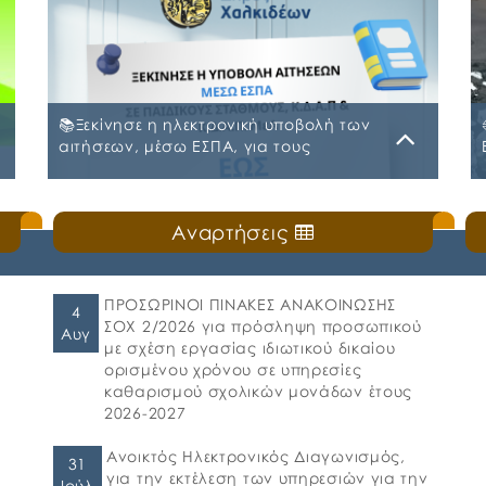
📚Ξεκίνησε η ηλεκτρονική υποβολή των
αιτήσεων, μέσω ΕΣΠΑ, για τους
Παιδικούς Σταθμούς, τα ΚΔΑΠ και ΚΔΑΠ-
ΜΕΑ του Δήμου Χαλκιδέων
Δευτέρα, 20 Ιουλίου 2026
Αναρτήσεις
ς
🛎️Ο Δήμος Χαλκιδέων ενημερώνει τους γονείς
και τους κηδεμόνες ότι, ξεκίνησε η
ηλεκτρονική υποβολή αιτήσεων για τη
συμμετοχή στο πρόγραμμα «Προώθηση και
ΠΡΟΣΩΡΙΝΟΙ ΠΙΝΑΚΕΣ ΑΝΑΚΟΙΝΩΣΗΣ
4
υποστήριξη παιδιών για την ένταξή τους
ΣΟΧ 2/2026 για πρόσληψη προσωπικού
Αυγ
στην προσχολική εκπαίδευση καθώς και για
με σχέση εργασίας ιδιωτικού δικαίου
τη πρόσβαση παιδιών σχολικής ηλικίας,
ορισμένου χρόνου σε υπηρεσίες
εφήβων και ατόμων με αναπηρία, σε
καθαρισμού σχολικών μονάδων έτους
υπηρεσίες δημιουργικής απασχόλησης» για
2026-2027
το σχολικό έτος 2026-2027. 👉Οι αιτήσεις […]
Ανοικτός Ηλεκτρονικός Διαγωνισμός,
31
για την εκτέλεση των υπηρεσιών για την
Ιούλ