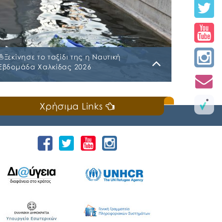
⛵️Ξεκίνησε το ταξίδι της η Ναυτική
Εβδομάδα Χαλκίδας 2026
Κυριακή, 19 Ιουλίου 2026
Χρήσιμα Links
📣Για 3η συνεχή χρονιά «άνοιξε πανιά» η
Ναυτική Εβδομάδα Χαλκίδας χθες, Σάββατο
18 Ιουλίου 2026, που διοργανώνουν ο Δήμος
Χαλκιδέων και η Ιερά Μητρόπολη Χαλκίδος,
Ιστιαίας και Βορείων Σποράδων, με την
υποστήριξη της Περιφέρειας Στερεάς
Ελλάδας και του Ο.Π.Α.ΣΤ.Ε, του Οργανισμού
Λιμένων Ν. Εύβοιας και του Επιμελητηρίου
Εύβοιας. ⚓️Η επίσημη έναρξη
πραγματοποιήθηκε με την καθιερωμένη […]