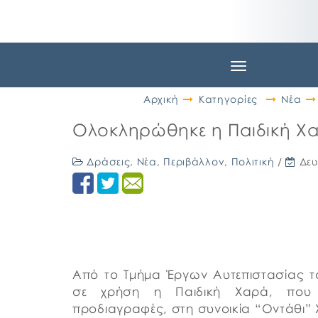
Toggle
navigation
Αρχική
Κατηγορίες
Νέα
Ολοκληρώθηκε η Παιδική Χα
Δράσεις
,
Νέα
,
Περιβάλλον
,
Πολιτική
/
Δευ
Από το Τμήμα Έργων Αυτεπιστασίας 
σε χρήση η Παιδική Χαρά, που 
προδιαγραφές, στη συνοικία “Οντάθι” 