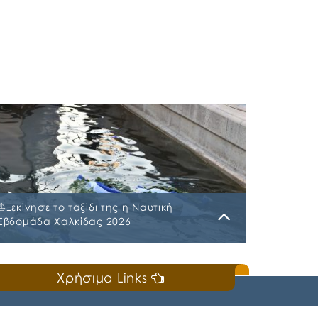
⛵️Ξεκίνησε το ταξίδι της η Ναυτική
Εβδομάδα Χαλκίδας 2026
Κυριακή, 19 Ιουλίου 2026
Χρήσιμα Links
📣Για 3η συνεχή χρονιά «άνοιξε πανιά» η
Ναυτική Εβδομάδα Χαλκίδας χθες, Σάββατο
18 Ιουλίου 2026, που διοργανώνουν ο Δήμος