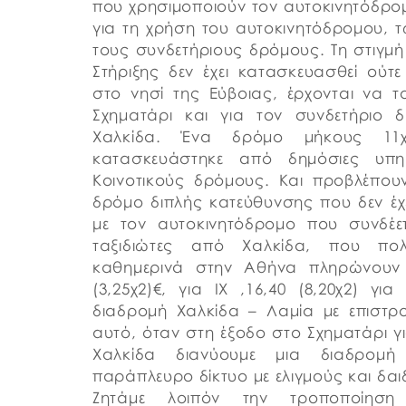
που χρησιμοποιούν τον αυτοκινητόδρομ
για τη χρήση του αυτοκινητόδρομου, τ
τους συνδετήριους δρόμους. Τη στιγμή
Στήριξης δεν έχει κατασκευασθεί ούτε
στο νησί της Εύβοιας, έρχονται να 
Σχηματάρι και για τον συνδετήριο
Χαλκίδα. Ένα δρόμο μήκους 11χ
κατασκευάστηκε από δημόσιες υπη
Κοινοτικούς δρόμους. Και προβλέπου
δρόμο διπλής κατεύθυνσης που δεν έχει
με τον αυτοκινητόδρομο που συνδέετ
ταξιδιώτες από Χαλκίδα, που πολ
καθημερινά στην Αθήνα πληρώνουν 
(3,25χ2)€, για ΙΧ ,16,40 (8,20χ2) γ
διαδρομή Χαλκίδα – Λαμία με επιστρ
αυτό, όταν στη έξοδο στο Σχηματάρι γ
Χαλκίδα διανύουμε μια διαδρομή
παράπλευρο δίκτυο με ελιγμούς και δ
Ζητάμε λοιπόν την τροποποίησ