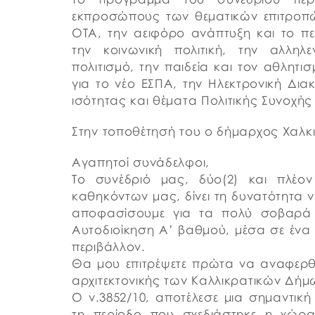
εκπροσώπους των θεματικών επιτροπώ
ΟΤΑ, την αειφόρο ανάπτυξη και το πε
την κοινωνική πολιτική, την αλλη
πολιτισμό, την παιδεία και τον αθλητισ
για το νέο ΕΣΠΑ, την Ηλεκτρονική Δια
ισότητας και θέματα Πολιτικής Συνοχής
Στην τοποθέτησή του ο δήμαρχος Χαλκ
Αγαπητοί συνάδελφοι,
Το συνέδριό μας, δύο(2) και πλέο
καθηκόντων μας, δίνει τη δυνατότητα 
αποφασίσουμε για τα πολύ σοβαρά 
Αυτοδιοίκηση Α’ βαθμού, μέσα σε ένα 
περιβάλλον.
Θα μου επιτρέψετε πρώτα να αναφερ
αρχιτεκτονικής των Καλλικρατικών Δήμ
Ο ν.3852/10, αποτέλεσε μια σημαντική
τη περίοδο που σχεδιάστηκε η χώρα