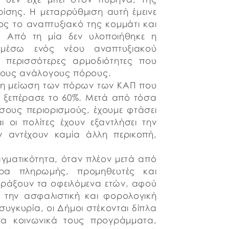
ίσης. Η μεταρρύθμιση αυτή έμεινε
ς το αναπτυξιακό της κομμάτι και
ις. Από τη μία δεν υλοποιήθηκε η
 μέσω ενός νέου αναπτυξιακού
 περισσότερες αρμοδιότητες που
τους ανάλογους πόρους.
ι η μείωση των πόρων των ΚΑΠ που
α ξεπέρασε το 60%. Μετά από τόσα
όσους περιορισμούς, έχουμε φτάσει
 οι πολίτες έχουν εξαντλήσει την
ν αντέχουν καμία άλλη περικοπή,
γματικότητα, όταν πλέον μετά από
ρα πληρωμής, προμηθευτές και
πράξουν τα οφειλόμενα ετών, αφού
 την ασφαλιστική και φορολογική
συγκυρία, οι Δήμοι στέκονται δίπλα
 τα κοινωνικά τους προγράμματα,