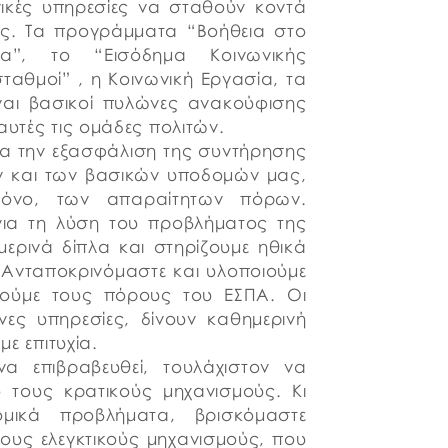
ικές υπηρεσίες να σταθούν κοντά
δες. Τα προγράμματα “Βοήθεια στο
ία”, το “Εισόδημα Κοινωνικής
σταθμοί” , η Κοινωνική Εργασία, τα
ίναι βασικοί πυλώνες ανακούφισης
αυτές τις ομάδες πολιτών.
για την εξασφάλιση της συντήρησης
ων και των βασικών υποδομών μας,
όνο, των απαραίτητων πόρων.
 για τη λύση του προβλήματος της
ερινά δίπλα και στηρίζουμε ηθικά
 Ανταποκρινόμαστε και υλοποιούμε
οιούμε τους πόρους του ΕΣΠΑ. Οι
νες υπηρεσίες, δίνουν καθημερινή
με επιτυχία.
να επιβραβευθεί, τουλάχιστον να
 τους κρατικούς μηχανισμούς. Κι
ικά προβλήματα, βρισκόμαστε
τους ελεγκτικούς μηχανισμούς, που