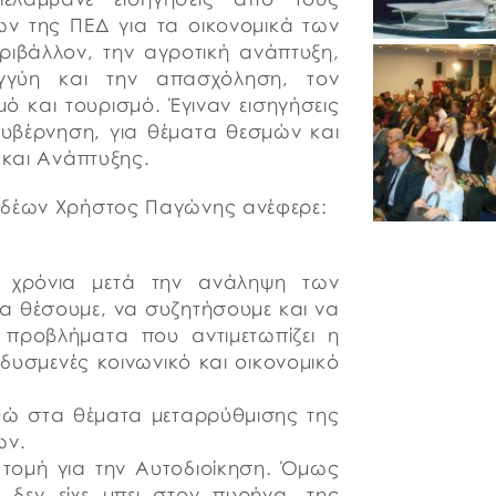
ν της ΠΕΔ για τα οικονομικά των
ριβάλλον, την αγροτική ανάπτυξη,
λεγγύη και την απασχόληση, τον
μό και τουρισμό. Έγιναν εισηγήσεις
κυβέρνηση, για θέματα θεσμών και
 και Ανάπτυξης.
ιδέων Χρήστος Παγώνης ανέφερε:
ν χρόνια μετά την ανάληψη των
να θέσουμε, να συζητήσουμε και να
προβλήματα που αντιμετωπίζει η
δυσμενές κοινωνικό και οικονομικό
θώ στα θέματα μεταρρύθμισης της
ων.
 τομή για την Αυτοδιοίκηση. Όμως
 δεν είχε μπει στον πυρήνα, της