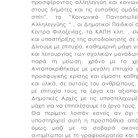
προσφέροντας αλληλεγγύη και κοινων
στους δημότες και τις ευπαθείς ομά
σπίτι”, τα “Κοινωνικά Παντοπωλε
Αλληλεγγύης “ , οι Δημοτικοί Παιδικοί 
Κέντρα Φιλοξενίας, τα ΚΑΠΗ κλπ. , ε
και υποστήριξης της αυτοδιοίκησης σε 
Δίνουμε με επιτυχία, καθημερινή μάχη 
και λειτουργίας των σχολικών μονάδ
παρά τη μείωση, χρόνο με το χρ
Ανταποκριθήκαμε με μεγάλη επιτυχία
προσφυγικής κρίσης και είμαστε καθημ
και υλικά, σε αυτούς του ανθρώπους.
με επιτυχία τους τα έργα και αξιοπ
Δημοτικές Αρχές με τις υποστελεχωμέ
μάχη για να επιτελέσουμε το έργο τους, 
Θα περίμενε λοιπόν κανείς αν όχι 
υποστηριχτεί αυτή η προσπάθεια από
όμως μαζί με τα σοβαρά οικονομ
αντιμέτωποι με τη γραφειοκρατεία και 