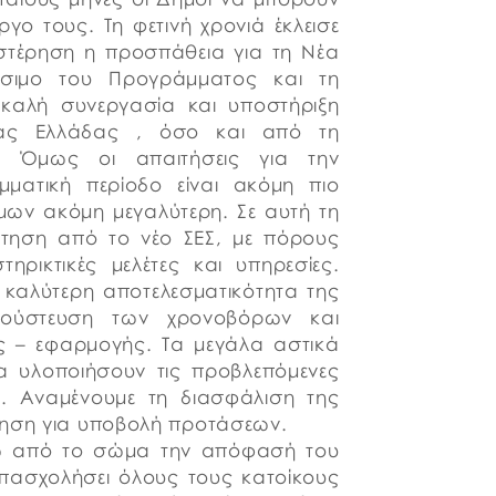
γο τους. Τη φετινή χρονιά έκλεισε
υστέρηση η προσπάθεια για τη Νέα
είσιμο του Προγράμματος και τη
 καλή συνεργασία και υποστήριξη
εάς Ελλάδας , όσο και από τη
ας. Όμως οι απαιτήσεις για την
ματική περίοδο είναι ακόμη πιο
μων ακόμη μεγαλύτερη. Σε αυτή τη
ότηση από το νέο ΣΕΣ, με πόρους
ηρικτικές μελέτες και υπηρεσίες.
ν καλύτερη αποτελεσματικότητα της
ούστευση των χρονοβόρων και
ης – εφαρμογής. Τα μεγάλα αστικά
να υλοποιήσουν τις προβλεπόμενες
. Αναμένουμε τη διασφάλιση της
ληση για υποβολή προτάσεων.
ητώ από το σώμα την απόφασή του
απασχολήσει όλους τους κατοίκους