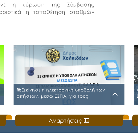
έγινε η κύρωση της Σύμβασης
ριστικά η τοποθέτηση σταθμών
📚Ξεκίνησε η ηλεκτρονική υποβολή των
αιτήσεων, μέσω ΕΣΠΑ, για τους
Παιδικούς Σταθμούς, τα ΚΔΑΠ και ΚΔΑΠ-
ΜΕΑ του Δήμου Χαλκιδέων
Δευτέρα, 20 Ιουλίου 2026
Αναρτήσεις
ς
🛎️Ο Δήμος Χαλκιδέων ενημερώνει τους γονείς
και τους κηδεμόνες ότι, ξεκίνησε η
ηλεκτρονική υποβολή αιτήσεων για τη