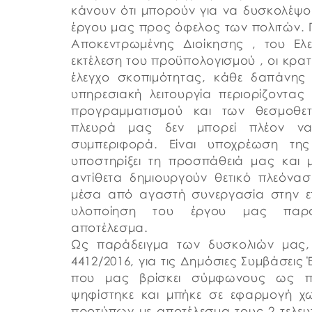
κάνουν ότι μπορούν για να δυσκολέψ
έργου μας προς όφελος των πολιτών. Π
Αποκεντρωμένης Διοίκησης , του Ελε
εκτέλεση του προϋπολογισμού , οι κρατι
έλεγχο σκοπιμότητας, κάθε δαπάνης
υπηρεσιακή λειτουργία περιορίζοντας
προγραμματισμού και των θεσμοθε
πλευρά μας δεν μπορεί πλέον να 
συμπεριφορά. Είναι υποχρέωση της
υποστηρίξει τη προσπάθειά μας και 
αντίθετα δημιουργούν θετικό πλεόνα
μέσα από αγαστή συνεργασία στην επ
υλοποίηση του έργου μας παράγ
αποτέλεσμα.
Ως παράδειγμα των δυσκολιών μας
4412/2016, για τις Δημόσιες Συμβάσεις
που μας βρίσκει σύμφωνους ως π
ψηφίστηκε και μπήκε σε εφαρμογή χ
προτύπων με αποτέλεσμα τους 2 τελευ