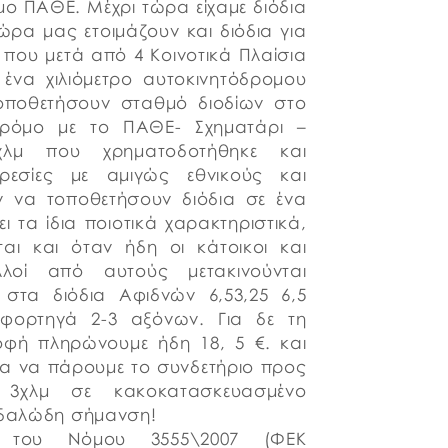
ο ΠΑΘΕ. Μέχρι τώρα είχαμε διόδια
ώρα μας ετοιμάζουν και διόδια για
 που μετά από 4 Κοινοτικά Πλαίσια
 ένα χιλιόμετρο αυτοκινητόδρομου
τοποθετήσουν σταθμό διοδίων στο
 δρόμο με το ΠΑΘΕ- Σχηματάρι –
λμ που χρηματοδοτήθηκε και
ρεσίες με αμιγώς εθνικούς και
ν να τοποθετήσουν διόδια σε ένα
 τα ίδια ποιοτικά χαρακτηριστικά,
αι και όταν ήδη οι κάτοικοι και
λοί από αυτούς μετακινούνται
στα διόδια Αφιδνών 6,53,25 6,5
ια φορτηγά 2-3 αξόνων. Για δε τη
οφή πληρώνουμε ήδη 18, 5 €. και
ια να πάρουμε το συνδετήριο προς
 3χλμ σε κακοκατασκευασμένο
αιδαλώδη σήμανση!
η του Νόμου 3555\2007 (ΦΕΚ