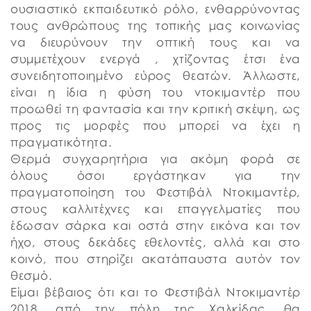
ουσιαστικό εκπαιδευτικό ρόλο, ενθαρρύνοντας
τους ανθρώπους της τοπικής μας κοινωνίας
να διευρύνουν την οπτική τους και να
συμμετέχουν ενεργά , χτίζοντας έτσι ένα
συνειδητοποιημένο εύρος θεατών. Άλλωστε,
είναι η ίδια η φύση του ντοκιμαντέρ που
προωθεί τη φαντασία και την κριτική σκέψη, ως
προς τις μορφές που μπορεί να έχει η
πραγματικότητα.
Θερμά συγχαρητήρια για ακόμη φορά σε
όλους όσοι εργάστηκαν για την
πραγματοποίηση του Φεστιβάλ Ντοκιμαντέρ,
στους καλλιτέχνες και επαγγελματίες που
έδωσαν σάρκα και οστά στην εικόνα και τον
ήχο, στους δεκάδες εθελοντές, αλλά και στο
κοινό, που στηρίζει ακατάπαυστα αυτόν τον
θεσμό.
Είμαι βέβαιος ότι και το Φεστιβάλ Ντοκιμαντέρ
2018, από την πόλη της Χαλκίδας, θα