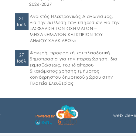
2026-2027
Ανοικτός Ηλεκτρονικός Διαγωνισμός,
31
για την εκτέλεση των υπηρεσιών για την
Ιούλ
«ΑΣΦΑΛΙΣΗ ΤΩΝ ΟΧΗΜΑΤΩΝ –
ΜΗΧΑΝΗΜΑΤΩΝ ΚΑΙ ΚΤΙΡΙΩΝ ΤΟΥ
ΔΗΜΟΥ ΧΑΛΚΙΔΕΩΝ»
Φανερή, προφορική και πλειοδοτική
27
δημοπρασία για την παραχώρηση, δια
Ιούλ
εκμισθώσεως, του ιδιαίτερου
δικαιώματος χρήσης τμήματος
κοινόχρηστου δημοτικού χώρου στην
Πλατεία Ελευθερίας
r
web deve