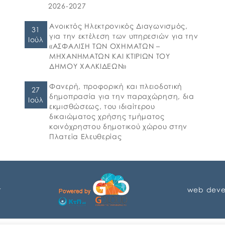
2026-2027
Ανοικτός Ηλεκτρονικός Διαγωνισμός,
31
για την εκτέλεση των υπηρεσιών για την
Ιούλ
«ΑΣΦΑΛΙΣΗ ΤΩΝ ΟΧΗΜΑΤΩΝ –
ΜΗΧΑΝΗΜΑΤΩΝ ΚΑΙ ΚΤΙΡΙΩΝ ΤΟΥ
ΔΗΜΟΥ ΧΑΛΚΙΔΕΩΝ»
Φανερή, προφορική και πλειοδοτική
27
δημοπρασία για την παραχώρηση, δια
Ιούλ
εκμισθώσεως, του ιδιαίτερου
δικαιώματος χρήσης τμήματος
κοινόχρηστου δημοτικού χώρου στην
Πλατεία Ελευθερίας
r
web deve