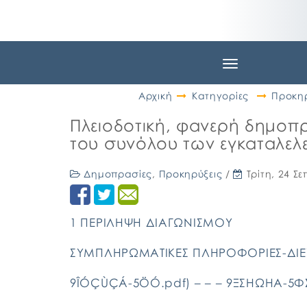
Toggle
navigation
Αρχική
Κατηγορίες
Προκηρ
Πλειοδοτική, φανερή δημοπ
του συνόλου των εγκαταλελ
Δημοπρασίες
,
Προκηρύξεις
/
Τρίτη, 24 Σ
1 ΠΕΡΙΛΗΨΗ ΔΙΑΓΩΝΙΣΜΟΥ
ΣΥΜΠΛΗΡΩΜΑΤΙΚΕΣ ΠΛΗΡΟΦΟΡΙΕΣ-ΔΙΕΥ
9ÎÓÇÙÇÁ-5ÖÓ.pdf) – – – 9ΞΣΗΩΗΑ-5Φ