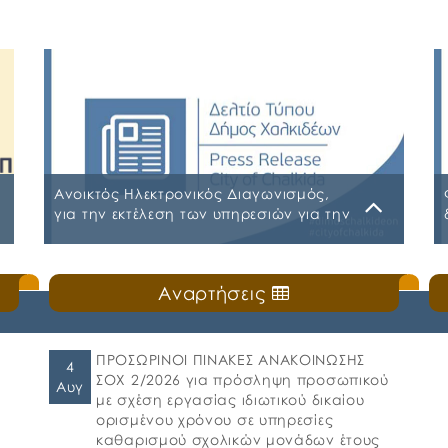
Ανοικτός Ηλεκτρονικός Διαγωνισμός,
για την εκτέλεση των υπηρεσιών για την
«ΑΣΦΑΛΙΣΗ ΤΩΝ ΟΧΗΜΑΤΩΝ –
ΜΗΧΑΝΗΜΑΤΩΝ ΚΑΙ ΚΤΙΡΙΩΝ ΤΟΥ ΔΗΜΟΥ
Παρασκευή, 31 Ιουλίου 2026
ΧΑΛΚΙΔΕΩΝ»
Αναρτήσεις
Α.Δ.Ε. 776-2026 ΚΗΜΔΗΣ ΠΑΡΑΡΤΗΜΑ Α’
ΜΕΛΕΤΗ ΑΣΦΑΛΕΙΕΣ 2026-2027 09-07-
2026_signed ΠΑΡΑΡΤΗΜΑ Α’ ΜΕΛΕΤΗ
ΑΣΦΑΛΕΙΕΣ ΕΠΕΞΕΡΓΑΣΙΜΗ 2026-2027 09-07-
ΠΡΟΣΩΡΙΝΟΙ ΠΙΝΑΚΕΣ ΑΝΑΚΟΙΝΩΣΗΣ
4
2026 ΠΑΡΑΡΤΗΜΑ Β ΕΕΕΣ PDF_signed
ΣΟΧ 2/2026 για πρόσληψη προσωπικού
Αυγ
ΠΕΡΙΛΗΨΗ ΔΙΑΚΗΡΥΞΗΣ ΑΣΦΑΛΕΙΕΣ_signed
με σχέση εργασίας ιδιωτικού δικαίου
ορισμένου χρόνου σε υπηρεσίες
καθαρισμού σχολικών μονάδων έτους