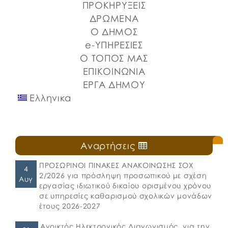
Στερεάς Ελλάδας και του Ο.Π.Α.ΣΤ.Ε, του Οργανισμού
ΠΡΟΚΗΡΥΞΕΙΣ
Λιμένων Ν. Εύβοιας και του Επιμελητηρίου Εύβοιας.
ΔΡΩΜΕΝΑ
⚓️Η επίσημη έναρξη πραγματοποιήθηκε με την
Ο ΔΗΜΟΣ
καθιερωμένη […]
e-ΥΠΗΡΕΣΙΕΣ
Ο ΤΟΠΟΣ ΜΑΣ
ΕΠΙΚΟΙΝΩΝΙΑ
ΕΡΓΑ ΔΗΜΟΥ
Ελληνικα
Αναρτήσεις
ΠΡΟΣΩΡΙΝΟΙ ΠΙΝΑΚΕΣ ΑΝΑΚΟΙΝΩΣΗΣ ΣΟΧ
4
2/2026 για πρόσληψη προσωπικού με σχέση
Αυγ
εργασίας ιδιωτικού δικαίου ορισμένου χρόνου
σε υπηρεσίες καθαρισμού σχολικών μονάδων
έτους 2026-2027
Ανοικτός Ηλεκτρονικός Διαγωνισμός, για την