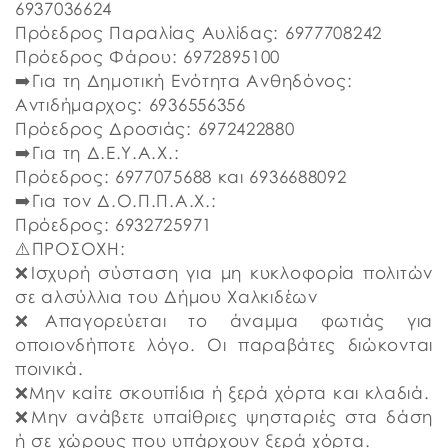
6937036624
Πρόεδρος Παραλίας Αυλίδας: 6977708242
Πρόεδρος Φάρου: 6972895100
➡️Για τη Δημοτική Ενότητα Ανθηδόνος:
Αντιδήμαρχος: 6936556356
Πρόεδρος Δροσιάς: 6972422880
➡️Για τη Δ.Ε.Υ.Α.Χ.:
Πρόεδρος: 6977075688 και 6936688092
➡️Για τον Δ.Ο.Π.Π.Α.Χ.:
​Πρόεδρος: 6932725971
⚠️ΠΡΟΣΟΧΗ:
❌Ισχυρή σύσταση για μη κυκλοφορία πολιτών
σε αλσύλλια του Δήμου Χαλκιδέων
❌Απαγορεύεται το άναμμα φωτιάς για
οποιονδήποτε λόγο. Οι παραβάτες διώκονται
ποινικά.
❌Μην καίτε σκουπίδια ή ξερά χόρτα και κλαδιά.
❌Μην ανάβετε υπαίθριες ψησταριές στα δάση
ή σε χώρους που υπάρχουν ξερά χόρτα.