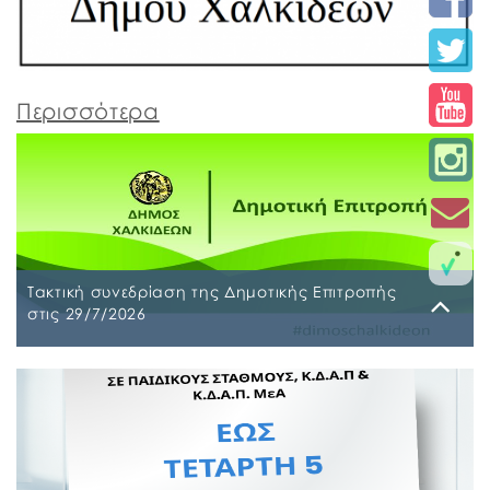
Περισσότερα
Τακτική συνεδρίαση της Δημοτικής Επιτροπής
στις 29/7/2026
Παρασκευή, 24 Ιουλίου 2026
Τακτική συνεδρίαση της Δημοτικής Επιτροπής θα
διεξαχθεί στο Δημοτικό Κατάστημα επί των οδών
Ληλαντίων και Μεγασθένους 34, την Τετάρτη 29
Ιουλίου 2026 και ώρα 10:00 π.μ., για συζήτηση και
λήψη απόφασης στα παρακάτω θέματα της