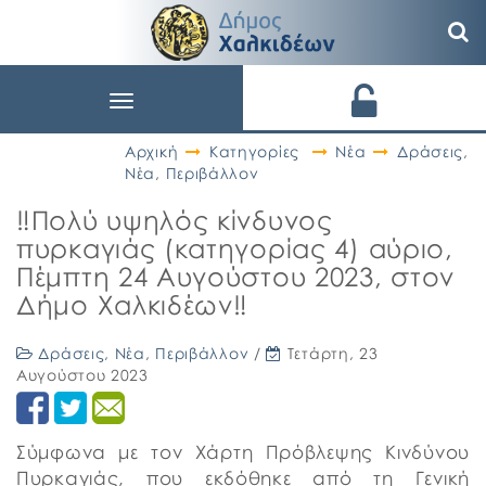
Toggle
navigation
Αρχική
Κατηγορίες
Νέα
Δράσεις
,
Νέα
,
Περιβάλλον
‼️Πολύ υψηλός κίνδυνος
πυρκαγιάς (κατηγορίας 4) αύριο,
Πέμπτη 24 Αυγούστου 2023, στον
Δήμο Χαλκιδέων‼️
Δράσεις
,
Νέα
,
Περιβάλλον
/
Τετάρτη, 23
Αυγούστου 2023
Σύμφωνα με τον Χάρτη Πρόβλεψης Κινδύνου
Πυρκαγιάς, που εκδόθηκε από τη Γενική