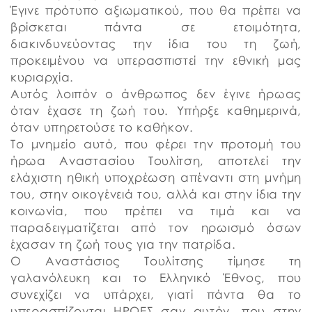
Έγινε πρότυπο αξιωματικού, που θα πρέπει να
βρίσκεται πάντα σε ετοιμότητα,
διακινδυνεύοντας την ίδια του τη ζωή,
προκειμένου να υπερασπιστεί την εθνική μας
κυριαρχία.
Αυτός λοιπόν ο άνθρωπος δεν έγινε ήρωας
όταν έχασε τη ζωή του. Υπήρξε καθημερινά,
όταν υπηρετούσε το καθήκον.
Το μνημείο αυτό, που φέρει την προτομή του
ήρωα Αναστασίου Τουλίτση, αποτελεί την
ελάχιστη ηθική υποχρέωση απέναντι στη μνήμη
του, στην οικογένειά του, αλλά και στην ίδια την
κοινωνία, που πρέπει να τιμά και να
παραδειγματίζεται από τον ηρωισμό όσων
έχασαν τη ζωή τους για την πατρίδα.
Ο Αναστάσιος Τουλίτσης τίμησε τη
γαλανόλευκη και το Ελληνικό Έθνος, που
συνεχίζει να υπάρχει, γιατί πάντα θα το
υπερασπίζονται ΗΡΩΕΣ σαν αυτόν, που στην