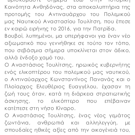
Κοινότητα Ανθηδόνας, στα αποκαλυπτήρια της
προτομής του Αντιναυάρχου του Πολεμικού
μας Ναυτικού Αναστασίου Τουλίτση, που έπεσε
εν καιρώ ειρήνης το 2016, για την Πατρίδα.
Βουβοί, λυπημένοι, μα υπερήφανοι για έναν νέο
αξιωματικό που γεννήθηκε σε τούτο τον τόπο,
που σεβάσμια σήμερα υποκλίνεται στον άδικο,
αλλά ένδοξο χαμό του.
Ο Αναστάσιος Τουλίτσης, ηρωικός κυβερνήτης
ενός ελικοπτέρου του πολεμικού μας ναυτικού,
ο Αντιναύαρχος Κωνσταντίνος Πανανάς και ο
Πλοίαρχος Ελευθέριος Ευαγγέλου, έχασαν τη
ζωή τους όταν, κατά τη διάρκεια στρατιωτικής
άσκησης, το ελικόπτερο που επέβαιναν
κατέπεσε στη νήσο Κίναρο.
Ο Αναστάσιος Τουλίτσης, ένας νέος γεμάτος
ζωντάνια, ανθρωπιά και αλληλεγγύη, με
σπουδαίες ηθικές αξίες από την οικογένειά του,