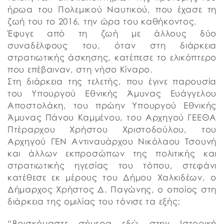
ήρωα του Πολεμικού Ναυτικού, που έχασε τη
ζωή του το 2016, την ώρα του καθήκοντος.
Έφυγε από τη ζωή με άλλους δύο
συναδέλφους του, όταν στη διάρκεια
στρατιωτικής άσκησης, κατέπεσε το ελικόπτερο
που επέβαιναν, στη νήσο Κίναρο.
Στη διάρκεια της τελετής, που έγινε παρουσία
του Υπουργού Εθνικής Άμυνας Ευάγγελου
Αποστολάκη, του πρώην Υπουργού Εθνικής
Άμυνας Πάνου Καμμένου, του Αρχηγού ΓΕΕΘΑ
Πτέραρχου Χρήστου Χριστοδούλου, του
Αρχηγού ΓΕΝ Αντιναυάρχου Νικόλαου Τσουνή
και άλλων εκπροσώπων της πολιτικής και
στρατιωτικής ηγεσίας του τόπου, στεφάνι
κατέθεσε εκ μέρους του Δήμου Χαλκιδέων, ο
Δήμαρχος Χρήστος Δ. Παγώνης, ο οποίος στη
διάρκεια της ομιλίας του τόνισε τα εξής:
“Βρισκόμαστε σήμερα εδώ στην Ιστορική