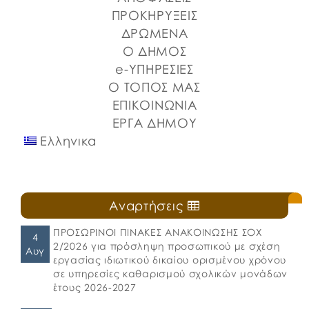
Στερεάς Ελλάδας και του Ο.Π.Α.ΣΤ.Ε, του Οργανισμού
ΠΡΟΚΗΡΥΞΕΙΣ
Λιμένων Ν. Εύβοιας και του Επιμελητηρίου Εύβοιας.
ΔΡΩΜΕΝΑ
⚓️Η επίσημη έναρξη πραγματοποιήθηκε με την
Ο ΔΗΜΟΣ
καθιερωμένη […]
e-ΥΠΗΡΕΣΙΕΣ
Ο ΤΟΠΟΣ ΜΑΣ
ΕΠΙΚΟΙΝΩΝΙΑ
ΕΡΓΑ ΔΗΜΟΥ
Ελληνικα
Αναρτήσεις
ΠΡΟΣΩΡΙΝΟΙ ΠΙΝΑΚΕΣ ΑΝΑΚΟΙΝΩΣΗΣ ΣΟΧ
4
2/2026 για πρόσληψη προσωπικού με σχέση
Αυγ
εργασίας ιδιωτικού δικαίου ορισμένου χρόνου
σε υπηρεσίες καθαρισμού σχολικών μονάδων
έτους 2026-2027