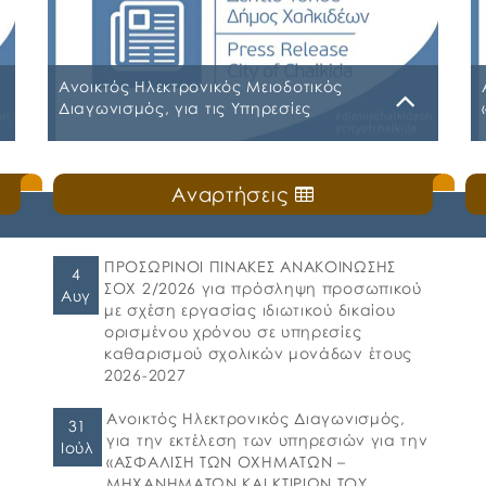
Ανοικτός Ηλεκτρονικός Μειοδοτικός
Διαγωνισμός, για τις Υπηρεσίες
«περισυλλογής αδέσποτων ζώων
συντροφιάς» εντός των διοικητικών
Δευτέρα, 27 Ιουλίου 2026
ορίων του Δήμου Χαλκιδέων
Αναρτήσεις
ΕΓΓΡΑΦΑ ΣΥΜΒΑΣΗΣ
ΠΡΟΣΩΡΙΝΟΙ ΠΙΝΑΚΕΣ ΑΝΑΚΟΙΝΩΣΗΣ
4
ΣΟΧ 2/2026 για πρόσληψη προσωπικού
Αυγ
με σχέση εργασίας ιδιωτικού δικαίου
ορισμένου χρόνου σε υπηρεσίες
καθαρισμού σχολικών μονάδων έτους
2026-2027
Ανοικτός Ηλεκτρονικός Διαγωνισμός,
31
για την εκτέλεση των υπηρεσιών για την
Ιούλ
«ΑΣΦΑΛΙΣΗ ΤΩΝ ΟΧΗΜΑΤΩΝ –
ΜΗΧΑΝΗΜΑΤΩΝ ΚΑΙ ΚΤΙΡΙΩΝ ΤΟΥ