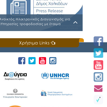
Ανοικτός Ηλεκτρονικός Διαγωνισμός για
«Υπηρεσίες τροφοδοσίας με έτοιμα
γεύματα του Μουσικού Γυμνασίου
Χαλκίδας για τα σχολικά έτη 2026-2027
Παρασκευή, 24 Ιουλίου 2026
& 2027-2028»
Χρήσιμα Links
espd-request-v2-37 Α.Δ.Ε. 719-2026
ΔΙΑΚΗΡΥΞΗ ΚΗΜΔΗΣ ΠΑΡΑΡΤΗΜΑ Α΄ΜΕΛΕΤΗ
ΣΙΤΙΣΗ ΜΟΥΣΙΚΟΥ ΣΧΟΛΕΙΟΥ ΠΑΡΑΡΤΗΜΑ
Α΄ΜΕΛΕΤΗ ΣΙΤΙΣΗ ΜΟΥΣΙΚΟΥ ΣΧΟΛΕΙΟΥ_signed
ΠΕΡΙΛΗΨΗ ΔΙΑΚΗΡΥΞΗΣ ΕΦΗΜΕΡΙΔΕΣ