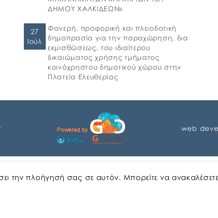
ΔΗΜΟΥ ΧΑΛΚΙΔΕΩΝ»
Φανερή, προφορική και πλειοδοτική
27
δημοπρασία για την παραχώρηση, δια
Ιούλ
εκμισθώσεως, του ιδιαίτερου
δικαιώματος χρήσης τμήματος
κοινόχρηστου δημοτικού χώρου στην
Πλατεία Ελευθερίας
r
web deve
Αγγλικα
Ελληνικα
ώσει την πλοήγησή σας σε αυτόν. Μπορείτε να ανακαλέσετ