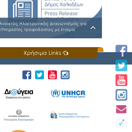
Ανοικτός Ηλεκτρονικός Διαγωνισμός για
«Υπηρεσίες τροφοδοσίας με έτοιμα
γεύματα του Μουσικού Γυμνασίου
Χαλκίδας για τα σχολικά έτη 2026-2027
Παρασκευή, 24 Ιουλίου 2026
& 2027-2028»
Χρήσιμα Links
espd-request-v2-37 Α.Δ.Ε. 719-2026
ΔΙΑΚΗΡΥΞΗ ΚΗΜΔΗΣ ΠΑΡΑΡΤΗΜΑ Α΄ΜΕΛΕΤΗ
ΣΙΤΙΣΗ ΜΟΥΣΙΚΟΥ ΣΧΟΛΕΙΟΥ ΠΑΡΑΡΤΗΜΑ
Α΄ΜΕΛΕΤΗ ΣΙΤΙΣΗ ΜΟΥΣΙΚΟΥ ΣΧΟΛΕΙΟΥ_signed
ΠΕΡΙΛΗΨΗ ΔΙΑΚΗΡΥΞΗΣ ΕΦΗΜΕΡΙΔΕΣ