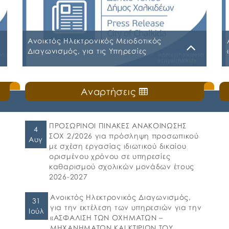
Ανοικτός Ηλεκτρονικός Μειοδοτικός
Διαγωνισμός, για τις Υπηρεσίες
«περισυλλογής αδέσποτων ζώων
συντροφιάς» εντός των διοικητικών
Δευτέρα, 27 Ιουλίου 2026
ορίων του Δήμου Χαλκιδέων
Αναρτήσεις
ΕΓΓΡΑΦΑ ΣΥΜΒΑΣΗΣ
ΠΡΟΣΩΡΙΝΟΙ ΠΙΝΑΚΕΣ ΑΝΑΚΟΙΝΩΣΗΣ
4
ΣΟΧ 2/2026 για πρόσληψη προσωπικού
Αυγ
με σχέση εργασίας ιδιωτικού δικαίου
ορισμένου χρόνου σε υπηρεσίες
καθαρισμού σχολικών μονάδων έτους
2026-2027
Ανοικτός Ηλεκτρονικός Διαγωνισμός,
31
για την εκτέλεση των υπηρεσιών για την
Ιούλ
«ΑΣΦΑΛΙΣΗ ΤΩΝ ΟΧΗΜΑΤΩΝ –
ΜΗΧΑΝΗΜΑΤΩΝ ΚΑΙ ΚΤΙΡΙΩΝ ΤΟΥ