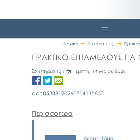
Toggle
navigation
Αρχική
Κατηγορίες
Προκηρ
ΠΡΑΚΤΙΚΟ ΕΠΤΑΜΕΛΟΥΣ ΓΙ
Υπηρεσίες
/
Πέμπτη, 14 Μαΐου 2026
doc05338120260514115850
Περισσότερα