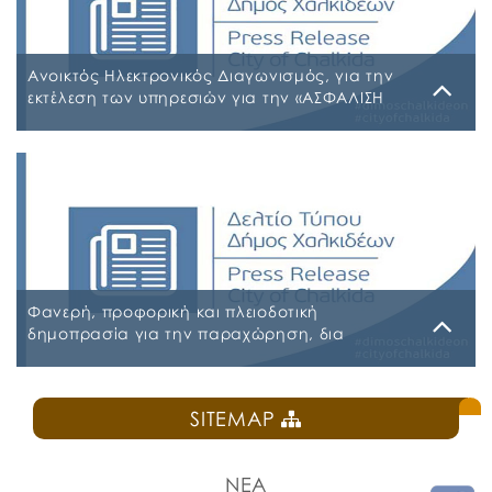
ΨΔΑΚΩΗΑ-ΑΟ3 ΠΡΟΣΩΡΙΝΟΣ ΠΙΝΑΚΑΣ ΠΛΗΡΟΥΣ
ΑΠΑΣΧΟΛΗΣΗΣ ΨΦΑ4ΩΗΑ-ΦΣΒ ΠΡΟΣΩΡΙΝΟΣ ΠΙΝΑΚΑΣ
ΣΥΜΜΕΤΕΧΟΝΤΩΝ 6ΖΛΚΩΗΑ-ΠΩΗ
Ανοικτός Ηλεκτρονικός Διαγωνισμός, για την
εκτέλεση των υπηρεσιών για την «ΑΣΦΑΛΙΣΗ
ΤΩΝ ΟΧΗΜΑΤΩΝ – ΜΗΧΑΝΗΜΑΤΩΝ ΚΑΙ ΚΤΙΡΙΩΝ
ΤΟΥ ΔΗΜΟΥ ΧΑΛΚΙΔΕΩΝ»
Παρασκευή, 31 Ιουλίου 2026
Α.Δ.Ε. 776-2026 ΚΗΜΔΗΣ ΠΑΡΑΡΤΗΜΑ Α’ ΜΕΛΕΤΗ
ΑΣΦΑΛΕΙΕΣ 2026-2027 09-07-2026_signed
ΠΑΡΑΡΤΗΜΑ Α’ ΜΕΛΕΤΗ ΑΣΦΑΛΕΙΕΣ ΕΠΕΞΕΡΓΑΣΙΜΗ
2026-2027 09-07-2026 ΠΑΡΑΡΤΗΜΑ Β ΕΕΕΣ PDF_signed
ΠΕΡΙΛΗΨΗ ΔΙΑΚΗΡΥΞΗΣ ΑΣΦΑΛΕΙΕΣ_signed
Φανερή, προφορική και πλειοδοτική
δημοπρασία για την παραχώρηση, δια
εκμισθώσεως, του ιδιαίτερου δικαιώματος
χρήσης τμήματος κοινόχρηστου δημοτικού
Δευτέρα, 27 Ιουλίου 2026
χώρου στην Πλατεία Ελευθερίας
SITEMAP
ΠΡΟΚΗΡΥΞΗ ΚΑΝΤΙΝΑ ΠΛΑΤΕΙΑΣ ΕΛΕΥΘΕΡΙΑΣ
ΝΕΑ