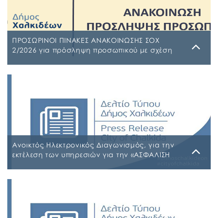
ΠΡΟΣΩΡΙΝΟΙ ΠΙΝΑΚΕΣ ΑΝΑΚΟΙΝΩΣΗΣ ΣΟΧ
2/2026 για πρόσληψη προσωπικού με σχέση
εργασίας ιδιωτικού δικαίου ορισμένου χρόνου
σε υπηρεσίες καθαρισμού σχολικών μονάδων
Τρίτη, 4 Αυγούστου 2026
έτους 2026-2027
ΠΙΝΑΚΑΣ ΑΠΟΡΡΙΠΤΕΩΝ Ψ7ΨΦΩΗΑ-Ο9Π ΠΡΟΣΩΡΙΝΟΣ
ΠΙΝΑΚΑΣ ΚΑΤΑΤΑΞΗΣ ΣΥΜΜΕΤΕΧΟΝΤΩΝ 1 ΡΗΒΖΩΗΑ-
Ρ5Τ-1 ΠΡΟΣΩΡΙΝΟΣ ΠΙΝΑΚΑΣ ΜΕΡΙΚΗΣ ΑΠΑΣΧΟΛΗΣΗΣ
ΨΔΑΚΩΗΑ-ΑΟ3 ΠΡΟΣΩΡΙΝΟΣ ΠΙΝΑΚΑΣ ΠΛΗΡΟΥΣ
ΑΠΑΣΧΟΛΗΣΗΣ ΨΦΑ4ΩΗΑ-ΦΣΒ ΠΡΟΣΩΡΙΝΟΣ ΠΙΝΑΚΑΣ
ΣΥΜΜΕΤΕΧΟΝΤΩΝ 6ΖΛΚΩΗΑ-ΠΩΗ
Ανοικτός Ηλεκτρονικός Διαγωνισμός, για την
εκτέλεση των υπηρεσιών για την «ΑΣΦΑΛΙΣΗ
ΤΩΝ ΟΧΗΜΑΤΩΝ – ΜΗΧΑΝΗΜΑΤΩΝ ΚΑΙ ΚΤΙΡΙΩΝ
ΤΟΥ ΔΗΜΟΥ ΧΑΛΚΙΔΕΩΝ»
Παρασκευή, 31 Ιουλίου 2026
Α.Δ.Ε. 776-2026 ΚΗΜΔΗΣ ΠΑΡΑΡΤΗΜΑ Α’ ΜΕΛΕΤΗ
ΑΣΦΑΛΕΙΕΣ 2026-2027 09-07-2026_signed
ΠΑΡΑΡΤΗΜΑ Α’ ΜΕΛΕΤΗ ΑΣΦΑΛΕΙΕΣ ΕΠΕΞΕΡΓΑΣΙΜΗ