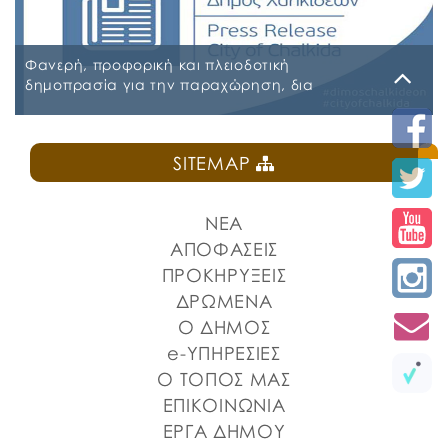
2026-2027 09-07-2026 ΠΑΡΑΡΤΗΜΑ Β ΕΕΕΣ PDF_signed
ΠΕΡΙΛΗΨΗ ΔΙΑΚΗΡΥΞΗΣ ΑΣΦΑΛΕΙΕΣ_signed
Φανερή, προφορική και πλειοδοτική
δημοπρασία για την παραχώρηση, δια
εκμισθώσεως, του ιδιαίτερου δικαιώματος
χρήσης τμήματος κοινόχρηστου δημοτικού
Δευτέρα, 27 Ιουλίου 2026
χώρου στην Πλατεία Ελευθερίας
SITEMAP
ΠΡΟΚΗΡΥΞΗ ΚΑΝΤΙΝΑ ΠΛΑΤΕΙΑΣ ΕΛΕΥΘΕΡΙΑΣ
ΝΕΑ
ΑΠΟΦΑΣΕΙΣ
ΠΡΟΚΗΡΥΞΕΙΣ
ΔΡΩΜΕΝΑ
Ο ΔΗΜΟΣ
e-ΥΠΗΡΕΣΙΕΣ
Ο ΤΟΠΟΣ ΜΑΣ
ΕΠΙΚΟΙΝΩΝΙΑ
ΕΡΓΑ ΔΗΜΟΥ