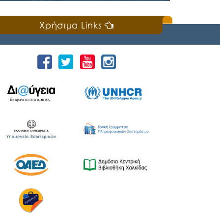
Κυριακή, 19 Ιουλίου 2026
Χρήσιμα Links
📣Για 3η συνεχή χρονιά «άνοιξε πανιά» η
Ναυτική Εβδομάδα Χαλκίδας χθες, Σάββατο
18 Ιουλίου 2026, που διοργανώνουν ο Δήμος
Χαλκιδέων και η Ιερά Μητρόπολη Χαλκίδος,
Ιστιαίας και Βορείων Σποράδων, με την
υποστήριξη της Περιφέρειας Στερεάς
Ελλάδας και του Ο.Π.Α.ΣΤ.Ε, του Οργανισμού
Λιμένων Ν. Εύβοιας και του Επιμελητηρίου
Εύβοιας. ⚓️Η επίσημη έναρξη
πραγματοποιήθηκε με την καθιερωμένη […]