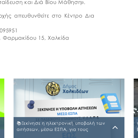
αίδευση και Διά Βίου Μάθηση».
οχής απευθυνθείτε στο Κέντρο Δια
3095951
& Φαρμακίδου 15, Χαλκίδα
📚Ξεκίνησε η ηλεκτρονική υποβολή των
αιτήσεων, μέσω ΕΣΠΑ, για τους
Παιδικούς Σταθμούς, τα ΚΔΑΠ και ΚΔΑΠ-