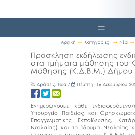
Toggle
navigation
Αρχική
Κατηγορίες
Νέα
Πρόσκληση εκδήλωσης ενδι
στα τμήματα μάθησης του Κ
Μάθησης (Κ.Δ.Β.Μ.) Δήμου
Δράσεις
,
Νέα
/
Πέμπτη, 16 Δεκεμβρίου 20
Ενημερώνουμε κάθε ενδιαφερόμενο
Υπουργείο Παιδείας και Θρησκευμάτ
Επαγγελματικής Εκπαίδευσης, Κατ
Νεολαίας) και το Ίδρυμα Νεολαίας 
επιτυχώς τη λειτουργία του Κ.Δ.Β.Μ. 