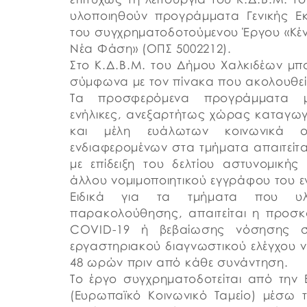
υλοποιηθούν προγράμματα Γενικής Εκ
του συγχρηματοδοτούμενου Έργου «Κέν
Νέα Φάση» (ΟΠΣ 5002212).
Στο Κ.Δ.Β.Μ. του Δήμου Χαλκιδέων μ
σύμφωνα με τον πίνακα που ακολουθεί
Τα προσφερόμενα προγράμματα 
ενήλικες, ανεξαρτήτως χώρας καταγω
και μέλη ευάλωτων κοινωνικά 
ενδιαφερομένων στα τμήματα απαιτείτα
με επίδειξη του δελτίου αστυνομική
άλλου νομιμοποιητικού εγγράφου του ε
Ειδικά για τα τμήματα που υλ
παρακολούθησης, απαιτείται η προσκ
COVID-19 ή βεβαίωσης νόσησης σ
εργαστηριακού διαγνωστικού ελέγχου ν
48 ωρών πριν από κάθε συνάντηση.
Το έργο συγχρηματοδοτείται από την
(Ευρωπαϊκό Κοινωνικό Ταμείο) μέσω 