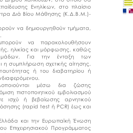
παίδευσης Ενηλίκων, στο πλαίσιο
τρα Διά Βίου Μάθησης (Κ.Δ.Β.Μ.)-
πορούν να δημιουργηθούν τμήματα,
.
μπορούν να παρακολουθήσουν
γής, ηλικίας και μόρφωσης, καθώς
ομάδων. Για την ένταξη των
ι η συμπλήρωση σχετικής αίτησης,
ς ταυτότητας ή του διαβατηρίου ή
νδιαφερόμενου.
οποιούνται μέσω δια ζώσης
όμιση πιστοποιητικού εμβολιασμού
ε ισχύ ή βεβαίωσης αρνητικού
όσησης (rapid test ή PCR) έως και
 Ελλάδα και την Ευρωπαϊκή Ένωση
του Επιχειρησιακού Προγράμματος