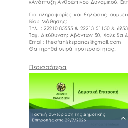
«Ανάπτυξη Ανθρώπινου Δυναμικού, Εκπ
Για πληροφορίες και δηλώσεις συμμετ
Βίου Μάθησης:
Τηλ. : 22210 85555 & 22213 51150 & 695
Ταχ. Διεύθυνση: Αβάντων 50, Χαλκίδα 
Email: theofaniskspanos@gmail.com
Θα τηρηθεί σειρά προτεραιότητας.
Περισσότερα
Τακτική συνεδρίαση της Δημοτικής
Επιτροπής στις 29/7/2026