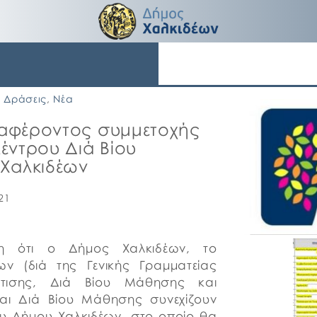
Δράσεις
,
Νέα
αφέροντος συμμετοχής
έντρου Διά Βίου
 Χαλκιδέων
21
/η ότι ο Δήμος Χαλκιδέων, το
ων (διά της Γενικής Γραμματείας
άρτισης, Διά Βίου Μάθησης και
και Διά Βίου Μάθησης συνεχίζουν
του Δήμου Χαλκιδέων, στο οποίο θα