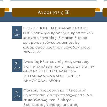
ΜΕΑ του Δήμου Χαλκιδέων
Δευτέρα, 20 Ιουλίου 2026
Αναρτήσεις
ς
🛎️Ο Δήμος Χαλκιδέων ενημερώνει τους γονείς
και τους κηδεμόνες ότι, ξεκίνησε η
ηλεκτρονική υποβολή αιτήσεων για τη
συμμετοχή στο πρόγραμμα «Προώθηση και
ΠΡΟΣΩΡΙΝΟΙ ΠΙΝΑΚΕΣ ΑΝΑΚΟΙΝΩΣΗΣ
4
υποστήριξη παιδιών για την ένταξή τους
ΣΟΧ 2/2026 για πρόσληψη προσωπικού
Αυγ
στην προσχολική εκπαίδευση καθώς και για
με σχέση εργασίας ιδιωτικού δικαίου
τη πρόσβαση παιδιών σχολικής ηλικίας,
ορισμένου χρόνου σε υπηρεσίες
εφήβων και ατόμων με αναπηρία, σε
καθαρισμού σχολικών μονάδων έτους
υπηρεσίες δημιουργικής απασχόλησης» για
2026-2027
το σχολικό έτος 2026-2027. 👉Οι αιτήσεις […]
Ανοικτός Ηλεκτρονικός Διαγωνισμός,
31
για την εκτέλεση των υπηρεσιών για την
Ιούλ
«ΑΣΦΑΛΙΣΗ ΤΩΝ ΟΧΗΜΑΤΩΝ –
ΜΗΧΑΝΗΜΑΤΩΝ ΚΑΙ ΚΤΙΡΙΩΝ ΤΟΥ
ΔΗΜΟΥ ΧΑΛΚΙΔΕΩΝ»
Φανερή, προφορική και πλειοδοτική
27
δημοπρασία για την παραχώρηση, δια
Ιούλ
εκμισθώσεως, του ιδιαίτερου
δικαιώματος χρήσης τμήματος