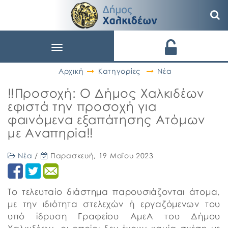
Toggle
navigation
Αρχική
Κατηγορίες
Νέα
‼️Προσοχή: Ο Δήμος Χαλκιδέων
εφιστά την προσοχή για
φαινόμενα εξαπάτησης Ατόμων
με Αναπηρία‼️
Νέα
/
Παρασκευή, 19 Μαΐου 2023
Το τελευταίο διάστημα παρουσιάζονται άτομα,
με την ιδιότητα στελεχών ή εργαζόμενων του
υπό ίδρυση Γραφείου ΑμεΑ του Δήμου