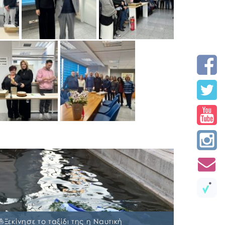
⛵️Ξεκίνησε το ταξίδι της η Ναυτική