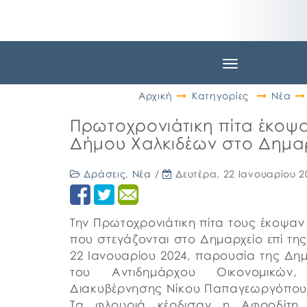
Toggle
navigation
Αρχική
Κατηγορίες
Νέα
Πρωτοχρονιάτικη πίτα έκοψα
Δήμου Χαλκιδέων στο Δημαρ
Δράσεις
,
Νέα
/
Δευτέρα, 22 Ιανουαρίου 2
Την Πρωτοχρονιάτικη πίτα τους έκοψαν
που στεγάζονται στο Δημαρχείο επί τη
22 Ιανουαρίου 2024, παρουσία της Δη
του Αντιδημάρχου Οικονομικών,
Διακυβέρνησης Νίκου Παπαγεωργόπου
Τα φλουριά κέρδισαν η Αφροδίτη