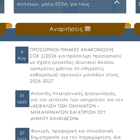
αιτήσεων, μέσω ΕΣΠΑ, για τους
Παιδικούς Σταθμούς, τα ΚΔΑΠ και ΚΔΑΠ-
ΜΕΑ του Δήμου Χαλκιδέων
Δευτέρα, 20 Ιουλίου 2026
Αναρτήσεις
ς
🛎️Ο Δήμος Χαλκιδέων ενημερώνει τους γονείς
και τους κηδεμόνες ότι, ξεκίνησε η
ηλεκτρονική υποβολή αιτήσεων για τη
συμμετοχή στο πρόγραμμα «Προώθηση και
ΠΡΟΣΩΡΙΝΟΙ ΠΙΝΑΚΕΣ ΑΝΑΚΟΙΝΩΣΗΣ
4
υποστήριξη παιδιών για την ένταξή τους
ΣΟΧ 2/2026 για πρόσληψη προσωπικού
Αυγ
στην προσχολική εκπαίδευση καθώς και για
με σχέση εργασίας ιδιωτικού δικαίου
τη πρόσβαση παιδιών σχολικής ηλικίας,
ορισμένου χρόνου σε υπηρεσίες
εφήβων και ατόμων με αναπηρία, σε
καθαρισμού σχολικών μονάδων έτους
υπηρεσίες δημιουργικής απασχόλησης» για
2026-2027
το σχολικό έτος 2026-2027. 👉Οι αιτήσεις […]
Ανοικτός Ηλεκτρονικός Διαγωνισμός,
31
για την εκτέλεση των υπηρεσιών για την
Ιούλ
«ΑΣΦΑΛΙΣΗ ΤΩΝ ΟΧΗΜΑΤΩΝ –
ΜΗΧΑΝΗΜΑΤΩΝ ΚΑΙ ΚΤΙΡΙΩΝ ΤΟΥ
ΔΗΜΟΥ ΧΑΛΚΙΔΕΩΝ»
Φανερή, προφορική και πλειοδοτική
27
δημοπρασία για την παραχώρηση, δια
Ιούλ