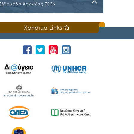
Εβδομάδα Χαλκίδας 2026
Κυριακή, 19 Ιουλίου 2026
Χρήσιμα Links
📣Για 3η συνεχή χρονιά «άνοιξε πανιά» η
Ναυτική Εβδομάδα Χαλκίδας χθες, Σάββατο
18 Ιουλίου 2026, που διοργανώνουν ο Δήμος
Χαλκιδέων και η Ιερά Μητρόπολη Χαλκίδος,
Ιστιαίας και Βορείων Σποράδων, με την
υποστήριξη της Περιφέρειας Στερεάς
Ελλάδας και του Ο.Π.Α.ΣΤ.Ε, του Οργανισμού
Λιμένων Ν. Εύβοιας και του Επιμελητηρίου
Εύβοιας. ⚓️Η επίσημη έναρξη
πραγματοποιήθηκε με την καθιερωμένη […]