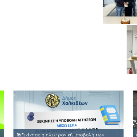
📚Ξεκίνησε η ηλεκτρονική υποβολή των