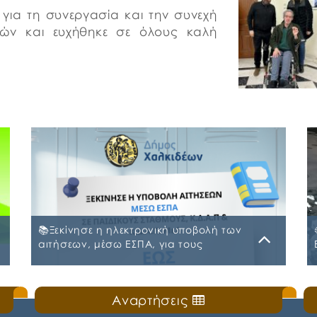
για τη συνεργασία και την συνεχή
τών και ευχήθηκε σε όλους καλή
📚Ξεκίνησε η ηλεκτρονική υποβολή των
αιτήσεων, μέσω ΕΣΠΑ, για τους
Παιδικούς Σταθμούς, τα ΚΔΑΠ και ΚΔΑΠ-
ΜΕΑ του Δήμου Χαλκιδέων
Δευτέρα, 20 Ιουλίου 2026
Αναρτήσεις
ς
🛎️Ο Δήμος Χαλκιδέων ενημερώνει τους γονείς
και τους κηδεμόνες ότι, ξεκίνησε η