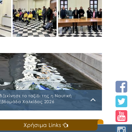
⛵️Ξεκίνησε το ταξίδι της η Ναυτική
Εβδομάδα Χαλκίδας 2026
Κυριακή, 19 Ιουλίου 2026
Χρήσιμα Links
📣Για 3η συνεχή χρονιά «άνοιξε πανιά» η
Ναυτική Εβδομάδα Χαλκίδας χθες, Σάββατο