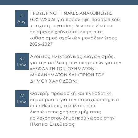
ηλεκτρονική υποβολή αιτήσεων για τη
συμμετοχή στο πρόγραμμα «Προώθηση και
ΠΡΟΣΩΡΙΝΟΙ ΠΙΝΑΚΕΣ ΑΝΑΚΟΙΝΩΣΗΣ
4
υποστήριξη παιδιών για την ένταξή τους
ΣΟΧ 2/2026 για πρόσληψη προσωπικού
Αυγ
στην προσχολική εκπαίδευση καθώς και για
με σχέση εργασίας ιδιωτικού δικαίου
τη πρόσβαση παιδιών σχολικής ηλικίας,
ορισμένου χρόνου σε υπηρεσίες
εφήβων και ατόμων με αναπηρία, σε
καθαρισμού σχολικών μονάδων έτους
υπηρεσίες δημιουργικής απασχόλησης» για
2026-2027
το σχολικό έτος 2026-2027. 👉Οι αιτήσεις […]
Ανοικτός Ηλεκτρονικός Διαγωνισμός,
31
για την εκτέλεση των υπηρεσιών για την
Ιούλ
«ΑΣΦΑΛΙΣΗ ΤΩΝ ΟΧΗΜΑΤΩΝ –
ΜΗΧΑΝΗΜΑΤΩΝ ΚΑΙ ΚΤΙΡΙΩΝ ΤΟΥ
ΔΗΜΟΥ ΧΑΛΚΙΔΕΩΝ»
Φανερή, προφορική και πλειοδοτική
27
δημοπρασία για την παραχώρηση, δια
Ιούλ
εκμισθώσεως, του ιδιαίτερου
δικαιώματος χρήσης τμήματος
κοινόχρηστου δημοτικού χώρου στην
Πλατεία Ελευθερίας