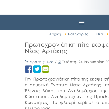
Toggle
navigation
Αρχική
Κατηγορίες
Νέα
Πρωτοχρονιάτικη πίτα έκοψε
Νέας Αρτάκης
Δράσεις
,
Νέα
/
Τετάρτη, 24 Ιανουαρίου 2
Την Πρωτοχρονιάτικη πίτα της έκοψε σή
η Δημοτική Ενότητα Νέας Αρτάκης, 
Έλενας Βάκα, του Αντιδημάρχου τη
Κώσταρου, Αντιδημάρχων, της Προέδ
Κοινότητας. Το φλουρί κέρδισε ο υ
Κελεφούρας.