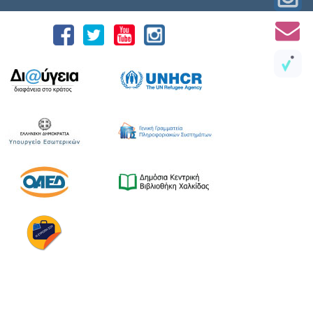
18 Ιουλίου 2026, που διοργανώνουν ο Δήμος
Χαλκιδέων και η Ιερά Μητρόπολη Χαλκίδος,
Ιστιαίας και Βορείων Σποράδων, με την
υποστήριξη της Περιφέρειας Στερεάς
Ελλάδας και του Ο.Π.Α.ΣΤ.Ε, του Οργανισμού
Λιμένων Ν. Εύβοιας και του Επιμελητηρίου
Εύβοιας. ⚓️Η επίσημη έναρξη
πραγματοποιήθηκε με την καθιερωμένη […]