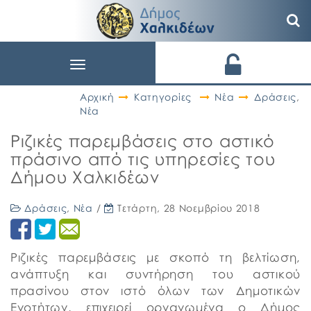
Toggle
navigation
Αρχική
Κατηγορίες
Νέα
Δράσεις
,
Νέα
Ριζικές παρεμβάσεις στο αστικό
πράσινο από τις υπηρεσίες του
Δήμου Χαλκιδέων
Δράσεις
,
Νέα
/
Τετάρτη, 28 Νοεμβρίου 2018
Ριζικές παρεμβάσεις με σκοπό τη βελτίωση,
ανάπτυξη και συντήρηση του αστικού
πρασίνου στον ιστό όλων των Δημοτικών
Ενοτήτων, επιχειρεί οργανωμένα ο Δήμος