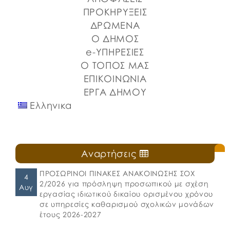
Στερεάς Ελλάδας και του Ο.Π.Α.ΣΤ.Ε, του Οργανισμού
ΠΡΟΚΗΡΥΞΕΙΣ
Λιμένων Ν. Εύβοιας και του Επιμελητηρίου Εύβοιας.
ΔΡΩΜΕΝΑ
⚓️Η επίσημη έναρξη πραγματοποιήθηκε με την
Ο ΔΗΜΟΣ
καθιερωμένη […]
e-ΥΠΗΡΕΣΙΕΣ
Ο ΤΟΠΟΣ ΜΑΣ
ΕΠΙΚΟΙΝΩΝΙΑ
ΕΡΓΑ ΔΗΜΟΥ
Ελληνικα
Αναρτήσεις
ΠΡΟΣΩΡΙΝΟΙ ΠΙΝΑΚΕΣ ΑΝΑΚΟΙΝΩΣΗΣ ΣΟΧ
4
2/2026 για πρόσληψη προσωπικού με σχέση
Αυγ
εργασίας ιδιωτικού δικαίου ορισμένου χρόνου
σε υπηρεσίες καθαρισμού σχολικών μονάδων
έτους 2026-2027