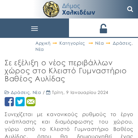
Toggle
navigation
Αρχική
Κατηγορίες
Νέα
Δράσεις
,
Νέα
Σε εξέλιξη ο νέος περιβάλλων
χώρος στο Κλειστό Γυμναστήριο
Βαθέος Αυλίδας
Δράσεις
,
Νέα
/
Τρίτη, 9 Ιανουαρίου 2024
Συνεχίζεται με κανονικούς ρυθμούς το έργο
ανάπλασης και διαμόρφωσης του χώρου,
γύρω από το Κλειστό Γυμναστήριο Βαθέος
Αυλίδος, όπου θα δημιουργηθεί ένας