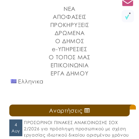
που διοργανώνουν ο Δήμος Χαλκιδέων και η Ιερά
ΝΕΑ
Μητρόπολη Χαλκίδος, Ιστιαίας και Βορείων
Σποράδων, με την υποστήριξη της Περιφέρειας
ΑΠΟΦΑΣΕΙΣ
Στερεάς Ελλάδας και του Ο.Π.Α.ΣΤ.Ε, του Οργανισμού
ΠΡΟΚΗΡΥΞΕΙΣ
Λιμένων Ν. Εύβοιας και του Επιμελητηρίου Εύβοιας.
ΔΡΩΜΕΝΑ
⚓️Η επίσημη έναρξη πραγματοποιήθηκε με την
Ο ΔΗΜΟΣ
καθιερωμένη […]
e-ΥΠΗΡΕΣΙΕΣ
Ο ΤΟΠΟΣ ΜΑΣ
ΕΠΙΚΟΙΝΩΝΙΑ
ΕΡΓΑ ΔΗΜΟΥ
Ελληνικα
Αναρτήσεις
ΠΡΟΣΩΡΙΝΟΙ ΠΙΝΑΚΕΣ ΑΝΑΚΟΙΝΩΣΗΣ ΣΟΧ
4
2/2026 για πρόσληψη προσωπικού με σχέση
Αυγ
εργασίας ιδιωτικού δικαίου ορισμένου χρόνου