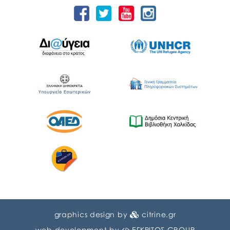
graphics design by
citrine.gr
web development by
ΕΓΚΡΙΤΟΣ GROUP