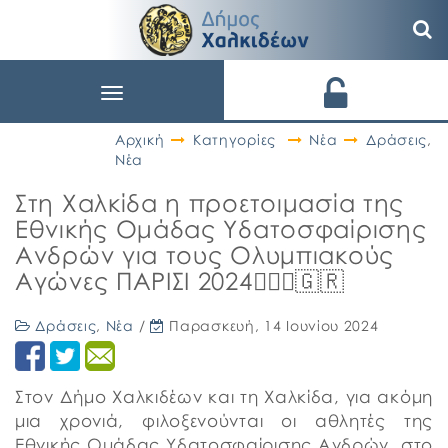
Toggle
navigation
Αρχική
Κατηγορίες
Νέα
Δράσεις
,
Νέα
Στη Χαλκίδα η προετοιμασία της
Εθνικής Ομάδας Υδατοσφαίρισης
Ανδρών για τους Ολυμπιακούς
Αγώνες ΠΑΡΙΣΙ 2024🤽🏼‍♂️🇬🇷
Δράσεις
,
Νέα
/
Παρασκευή, 14 Ιουνίου 2024
Στον Δήμο Χαλκιδέων και τη Χαλκίδα, για ακόμη
μια χρονιά, φιλοξενούνται οι αθλητές της
Εθνικής Ομάδας Υδατοσφαίρισης Ανδρών, στο