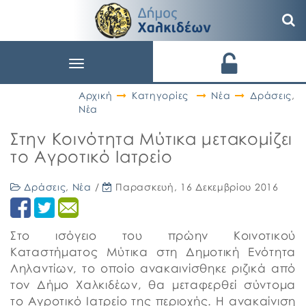
Toggle
navigation
Αρχική
Κατηγορίες
Νέα
Δράσεις
,
Νέα
Στην Κοινότητα Μύτικα μετακομίζει
το Αγροτικό Ιατρείο
Δράσεις
,
Νέα
/
Παρασκευή, 16 Δεκεμβρίου 2016
Στο ισόγειο του πρώην Κοινοτικού
Καταστήματος Μύτικα στη Δημοτική Ενότητα
Ληλαντίων, το οποίο ανακαινίσθηκε ριζικά από
τον Δήμο Χαλκιδέων, θα μεταφερθεί σύντομα
το Αγροτικό Ιατρείο της περιοχής. Η ανακαίνιση