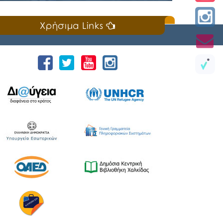
Κυριακή, 19 Ιουλίου 2026
Χρήσιμα Links
📣Για 3η συνεχή χρονιά «άνοιξε πανιά» η
Ναυτική Εβδομάδα Χαλκίδας χθες, Σάββατο
18 Ιουλίου 2026, που διοργανώνουν ο Δήμος
Χαλκιδέων και η Ιερά Μητρόπολη Χαλκίδος,
Ιστιαίας και Βορείων Σποράδων, με την
υποστήριξη της Περιφέρειας Στερεάς
Ελλάδας και του Ο.Π.Α.ΣΤ.Ε, του Οργανισμού
Λιμένων Ν. Εύβοιας και του Επιμελητηρίου
Εύβοιας. ⚓️Η επίσημη έναρξη
πραγματοποιήθηκε με την καθιερωμένη […]