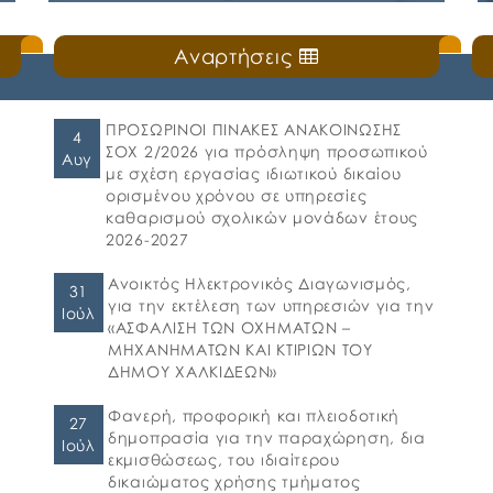
ΜΕΑ του Δήμου Χαλκιδέων
Δευτέρα, 20 Ιουλίου 2026
Αναρτήσεις
ς
🛎️Ο Δήμος Χαλκιδέων ενημερώνει τους γονείς
και τους κηδεμόνες ότι, ξεκίνησε η
ηλεκτρονική υποβολή αιτήσεων για τη
συμμετοχή στο πρόγραμμα «Προώθηση και
ΠΡΟΣΩΡΙΝΟΙ ΠΙΝΑΚΕΣ ΑΝΑΚΟΙΝΩΣΗΣ
4
υποστήριξη παιδιών για την ένταξή τους
ΣΟΧ 2/2026 για πρόσληψη προσωπικού
Αυγ
στην προσχολική εκπαίδευση καθώς και για
με σχέση εργασίας ιδιωτικού δικαίου
τη πρόσβαση παιδιών σχολικής ηλικίας,
ορισμένου χρόνου σε υπηρεσίες
εφήβων και ατόμων με αναπηρία, σε
καθαρισμού σχολικών μονάδων έτους
υπηρεσίες δημιουργικής απασχόλησης» για
2026-2027
το σχολικό έτος 2026-2027. 👉Οι αιτήσεις […]
Ανοικτός Ηλεκτρονικός Διαγωνισμός,
31
για την εκτέλεση των υπηρεσιών για την
Ιούλ
«ΑΣΦΑΛΙΣΗ ΤΩΝ ΟΧΗΜΑΤΩΝ –
ΜΗΧΑΝΗΜΑΤΩΝ ΚΑΙ ΚΤΙΡΙΩΝ ΤΟΥ
ΔΗΜΟΥ ΧΑΛΚΙΔΕΩΝ»
Φανερή, προφορική και πλειοδοτική
27
δημοπρασία για την παραχώρηση, δια
Ιούλ
εκμισθώσεως, του ιδιαίτερου
δικαιώματος χρήσης τμήματος