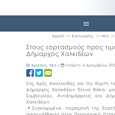
Toggle
navigation
Αρχική
Κατηγορίες
Νέα
Στους εορτασμούς προς τιμή
Δήμαρχος Χαλκιδέων
Δράσεις
,
Νέα
/
Τετάρτη, 6 Δεκεμβρίου 20
Στις Ιερές Ακολουθίες για την Εορτή 
Δήμαρχος Χαλκιδέων Έλενα Βάκα, μα
Συμβουλίου, Αντιδημάρχους και Δη
Χαλκιδέων.
📌Συγκεκριμένα, παραμονή της Εορτή
παρευρέθηκαν στον Πανηγυρικό Εσπερ