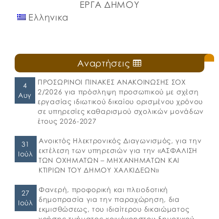
ΕΡΓΑ ΔΗΜΟΥ
Ελληνικα
Αναρτήσεις
ΠΡΟΣΩΡΙΝΟΙ ΠΙΝΑΚΕΣ ΑΝΑΚΟΙΝΩΣΗΣ ΣΟΧ
4
2/2026 για πρόσληψη προσωπικού με σχέση
Αυγ
εργασίας ιδιωτικού δικαίου ορισμένου χρόνου
σε υπηρεσίες καθαρισμού σχολικών μονάδων
έτους 2026-2027
Ανοικτός Ηλεκτρονικός Διαγωνισμός, για την
31
εκτέλεση των υπηρεσιών για την «ΑΣΦΑΛΙΣΗ
Ιούλ
ΤΩΝ ΟΧΗΜΑΤΩΝ – ΜΗΧΑΝΗΜΑΤΩΝ ΚΑΙ
ΚΤΙΡΙΩΝ ΤΟΥ ΔΗΜΟΥ ΧΑΛΚΙΔΕΩΝ»
Φανερή, προφορική και πλειοδοτική
27
δημοπρασία για την παραχώρηση, δια
Ιούλ
εκμισθώσεως, του ιδιαίτερου δικαιώματος
χρήσης τμήματος κοινόχρηστου δημοτικού