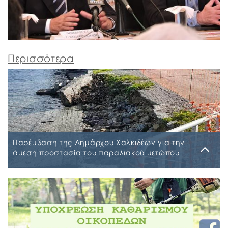
Περισσότερα
Παρέμβαση της Δημάρχου Χαλκιδέων για την
άμεση προστασία του παραλιακού μετώπου
της Αυλίδας
Παρασκευή, 27 Φεβρουαρίου 2026
Την ανάγκη άμεσης δρομολόγησης και κατασκευής
των απαραίτητων έργων, για την αντιμετώπιση των
φαινομένων διάβρωσης στο παραλιακό μέτωπο της
Αυλίδας, επισήμανε με σχετική επιστολή που