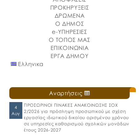
που ενδέχεται να επηρεάσουν και τον Δήμο
ΠΡΟΚΗΡΥΞΕΙΣ
Χαλκιδέων από σήμερα, Παρασκευή 19 Απριλίου
ΔΡΩΜΕΝΑ
2024. Ο Δήμος Χαλκιδέων και το Τμήμα Πολιτικής
Ο ΔΗΜΟΣ
Προστασίας του Δήμου βρίσκονται σε […]
e-ΥΠΗΡΕΣΙΕΣ
Ο ΤΟΠΟΣ ΜΑΣ
ΕΠΙΚΟΙΝΩΝΙΑ
ΕΡΓΑ ΔΗΜΟΥ
Ελληνικα
Αναρτήσεις
ΠΡΟΣΩΡΙΝΟΙ ΠΙΝΑΚΕΣ ΑΝΑΚΟΙΝΩΣΗΣ ΣΟΧ
4
2/2026 για πρόσληψη προσωπικού με σχέση
Αυγ
εργασίας ιδιωτικού δικαίου ορισμένου χρόνου
σε υπηρεσίες καθαρισμού σχολικών μονάδων
έτους 2026-2027