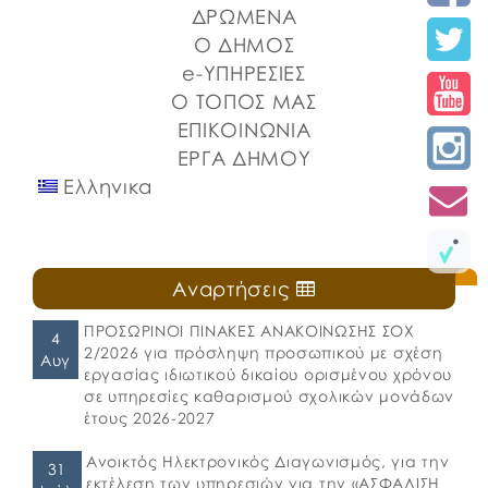
Λιμένων Ν. Εύβοιας και του Επιμελητηρίου Εύβοιας.
ΔΡΩΜΕΝΑ
⚓️Η επίσημη έναρξη πραγματοποιήθηκε με την
Ο ΔΗΜΟΣ
καθιερωμένη […]
e-ΥΠΗΡΕΣΙΕΣ
Ο ΤΟΠΟΣ ΜΑΣ
ΕΠΙΚΟΙΝΩΝΙΑ
ΕΡΓΑ ΔΗΜΟΥ
Ελληνικα
Αναρτήσεις
ΠΡΟΣΩΡΙΝΟΙ ΠΙΝΑΚΕΣ ΑΝΑΚΟΙΝΩΣΗΣ ΣΟΧ
4
2/2026 για πρόσληψη προσωπικού με σχέση
Αυγ
εργασίας ιδιωτικού δικαίου ορισμένου χρόνου
σε υπηρεσίες καθαρισμού σχολικών μονάδων
έτους 2026-2027
Ανοικτός Ηλεκτρονικός Διαγωνισμός, για την
31
εκτέλεση των υπηρεσιών για την «ΑΣΦΑΛΙΣΗ