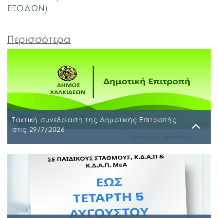
ΕΞΟΔΩΝ)
Περισσότερα
Τακτική συνεδρίαση της Δημοτικής Επιτροπής
στις 29/7/2026
Παρασκευή, 24 Ιουλίου 2026
Τακτική συνεδρίαση της Δημοτικής Επιτροπής θα
διεξαχθεί στο Δημοτικό Κατάστημα επί των οδών
Ληλαντίων και Μεγασθένους 34, την Τετάρτη 29
Ιουλίου 2026 και ώρα 10:00 π.μ., για συζήτηση και
λήψη απόφασης στα παρακάτω θέματα της
ημερήσιας διάταξης, σύμφωνα με: α) το άρθρο 77