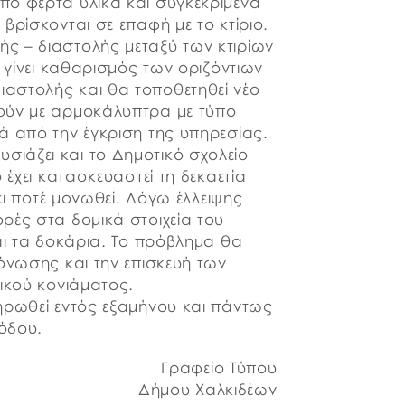
ό φερτά υλικά και συγκεκριμένα
βρίσκονται σε επαφή με το κτίριο.
ς – διαστολής μεταξύ των κτιρίων
 γίνει καθαρισμός των οριζόντιων
αστολής και θα τοποθετηθεί νέο
ούν με αρμοκάλυπτρα με τύπο
ά από την έγκριση της υπηρεσίας.
ιάζει και το Δημοτικό σχολείο
 έχει κατασκευαστεί τη δεκαετία
χει ποτέ μονωθεί. Λόγω έλλειψης
ρές στα δομικά στοιχεία του
αι τα δοκάρια. Το πρόβλημα θα
όνωσης και την επισκευή των
ικού κονιάματος.
ηρωθεί εντός εξαμήνου και πάντως
ιόδου.
Γραφείο Τύπου
Δήμου Χαλκιδέων