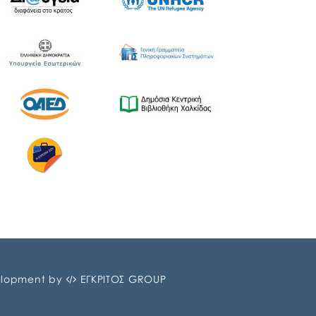
Λιμένων Ν. Εύβοιας και του Επιμελητηρίου
Εύβοιας. ⚓️Η επίσημη έναρξη
πραγματοποιήθηκε με την καθιερωμένη […]
lopment by
ΕΓΚΡΙΤΟΣ GROUP