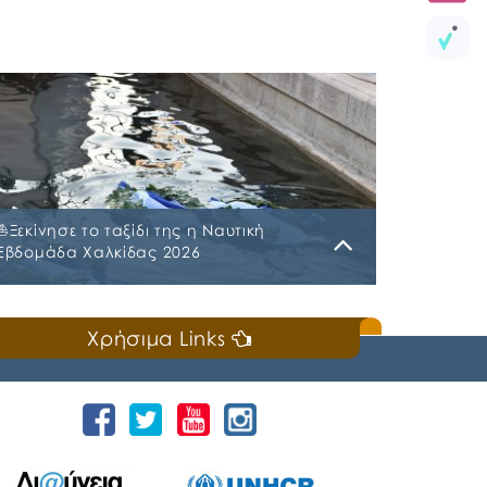
⛵️Ξεκίνησε το ταξίδι της η Ναυτική
Εβδομάδα Χαλκίδας 2026
Κυριακή, 19 Ιουλίου 2026
Χρήσιμα Links
📣Για 3η συνεχή χρονιά «άνοιξε πανιά» η
Ναυτική Εβδομάδα Χαλκίδας χθες, Σάββατο
18 Ιουλίου 2026, που διοργανώνουν ο Δήμος
Χαλκιδέων και η Ιερά Μητρόπολη Χαλκίδος,
Ιστιαίας και Βορείων Σποράδων, με την
υποστήριξη της Περιφέρειας Στερεάς
Ελλάδας και του Ο.Π.Α.ΣΤ.Ε, του Οργανισμού