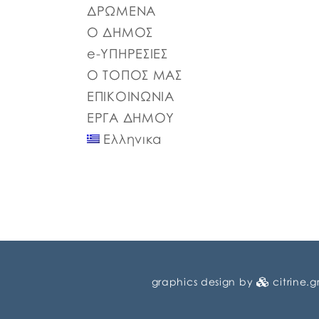
4555/2018 που αντικατέστησε το άρθρο 75
ΔΡΩΜΕΝΑ
του Ν.3852/2010, β) το […]
Ο ΔΗΜΟΣ
e-ΥΠΗΡΕΣΙΕΣ
Ο ΤΟΠΟΣ ΜΑΣ
ΕΠΙΚΟΙΝΩΝΙΑ
ΕΡΓΑ ΔΗΜΟΥ
Ελληνικα
graphics design by
citrine.g