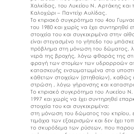
Χαλκίδας, του Λυκείου Ν. Αρτάκης και 
Καλοχώρι – Παντείχι Αυλίδας.
Το κτιριακό συγκρότημα του 4ου Γυμνα
του 1980 και χωρίς να έχει συντηρηθεί
στοιχεία του και συγκεκριμένα στην 
είναι στεγασμένο το γήπεδο του μπάσκε
πρόβλημα στη μόνωση του δώματος, λ
νερά της βροχής, λόγω φθοράς της στ
φραγή των στομίων των υδρορροών από
κατασκευής ενσωματωμένα στα υποστ
κάθετων στοιχείων (στηθαίων), καθώς κ
στρώση , λόγω γήρανσης και καταστρο
Το κτιριακό συγκρότημα του Λυκείου Ν
1997 και χωρίς να έχει συντηρηθεί επα
στοιχεία του και συγκεκριμένα:
στη μόνωση του δώματος του κτιρίου, ε
τεμάχια των εξαερισμών και δεν έχει 
το σκυρόδεμα των ρύσεων, που παρουσι