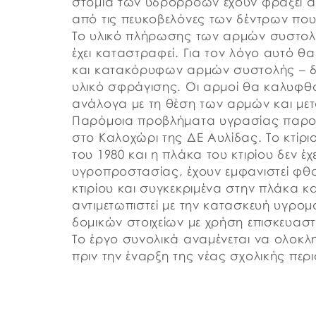
στόμια των υδρορροών έχουν φράξει απ
από τις πευκοβελόνες των δέντρων που 
Το υλικό πλήρωσης των αρμών συστολή
έχει καταστραφεί. Για τον λόγο αυτό θα
και κατακόρυφων αρμών συστολής – δι
υλικό σφράγισης. Οι αρμοί θα καλυφθ
ανάλογα με τη θέση των αρμών και μετ
Παρόμοια προβλήματα υγρασίας παρουσ
στο Καλοχώρι της ΔΕ Αυλίδας. Το κτίριο
του 1980 και η πλάκα του κτιρίου δεν έ
υγροπροστασίας, έχουν εμφανιστεί φθο
κτιρίου και συγκεκριμένα στην πλάκα κ
αντιμετωπιστεί με την κατασκευή υγρομ
δομικών στοιχείων με χρήση επισκευαστ
Το έργο συνολικά αναμένεται να ολοκλ
πριν την έναρξη της νέας σχολικής περ