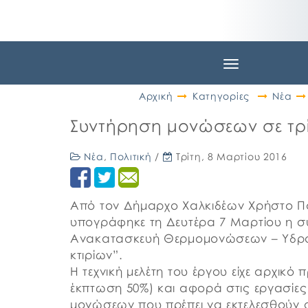
Toggle
navigation
Αρχική
Κατηγορίες
Νέα
Συντήρηση μονώσεων σε τρί
Νέα
,
Πολιτική
/
Τρίτη, 8 Μαρτίου 2016
Από τον Δήμαρχο Χαλκιδέων Χρήστο Π
υπογράφηκε τη Δευτέρα 7 Μαρτίου η σ
Ανακατασκευή Θερμομονώσεων – Υδρ
κτιρίων”.
Η τεχνική μελέτη του έργου είχε αρχικό
έκπτωση 50%) και αφορά στις εργασίες
μονώσεων που πρέπει να εκτελεσθούν σ