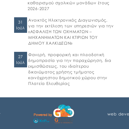
εφήβων και ατόμων με αναπηρία, σε
καθαρισμού σχολικών μονάδων έτους
υπηρεσίες δημιουργικής απασχόλησης» για
2026-2027
το σχολικό έτος 2026-2027. 👉Οι αιτήσεις […]
Ανοικτός Ηλεκτρονικός Διαγωνισμός,
31
για την εκτέλεση των υπηρεσιών για την
Ιούλ
«ΑΣΦΑΛΙΣΗ ΤΩΝ ΟΧΗΜΑΤΩΝ –
ΜΗΧΑΝΗΜΑΤΩΝ ΚΑΙ ΚΤΙΡΙΩΝ ΤΟΥ
ΔΗΜΟΥ ΧΑΛΚΙΔΕΩΝ»
Φανερή, προφορική και πλειοδοτική
27
δημοπρασία για την παραχώρηση, δια
Ιούλ
εκμισθώσεως, του ιδιαίτερου
δικαιώματος χρήσης τμήματος
κοινόχρηστου δημοτικού χώρου στην
Πλατεία Ελευθερίας
r
web deve